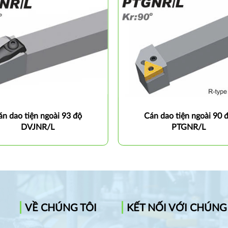
án dao tiện ngoài 93 độ
Cán dao tiện ngoài 90 
DVJNR/L
PTGNR/L
VỀ CHÚNG TÔI
KẾT NỐI VỚI CHÚNG