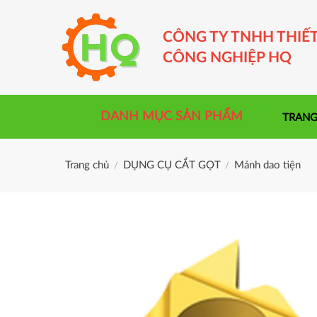
Skip
to
CÔNG TY TNHH THIẾT
content
CÔNG NGHIỆP HQ
DANH MỤC SẢN PHẨM
TRANG
Trang chủ
DỤNG CỤ CẮT GỌT
Mảnh dao tiện
/
/