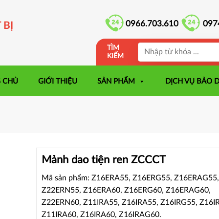
0966.703.610
097
 BỊ
TÌM
KIẾM
 CHỦ
GIỚI THIỆU
SẢN PHẨM
DỊCH VỤ BẢO 
Mảnh dao tiện ren ZCCCT
Mã sản phẩm: Z16ERA55, Z16ERG55, Z16ERAG55,
Z22ERN55, Z16ERA60, Z16ERG60, Z16ERAG60,
Z22ERN60, Z11IRA55, Z16IRA55, Z16IRG55, Z16I
Z11IRA60, Z16IRA60, Z16IRAG60.