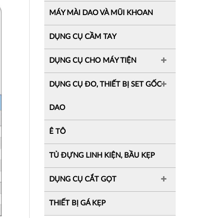
MÁY MÀI DAO VÀ MŨI KHOAN
DỤNG CỤ CẦM TAY
DỤNG CỤ CHO MÁY TIỆN
DỤNG CỤ ĐO, THIẾT BỊ SET GỐC
DAO
Ê TÔ
TỦ ĐỰNG LINH KIỆN, BẦU KẸP
DỤNG CỤ CẮT GỌT
THIẾT BỊ GÁ KẸP