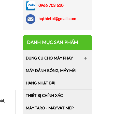
0966 703 610
hqthietbi@gmail.com
DANH MỤC SẢN PHẨM
DỤNG CỤ CHO MÁY PHAY
MÁY ĐÁNH BÓNG, MÁY MÀI
HÀNG NHẬT BÃI
THIẾT BỊ CHÍNH XÁC
ài,
MÁY TARO - MÁY VÁT MÉP