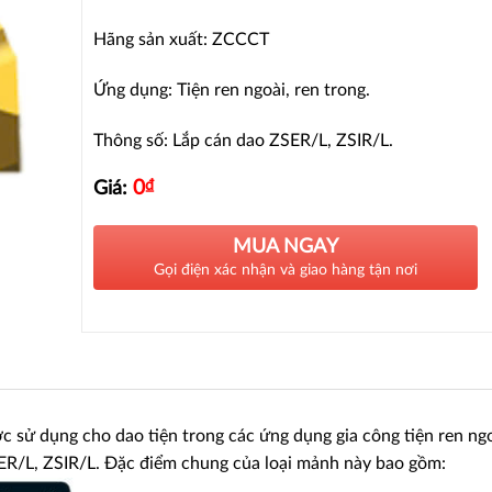
Hãng sản xuất: ZCCCT
Ứng dụng: Tiện ren ngoài, ren trong.
Thông số: Lắp cán dao ZSER/L, ZSIR/L.
0
₫
Giá:
MUA NGAY
Gọi điện xác nhận và giao hàng tận nơi
c sử dụng cho dao tiện trong các ứng dụng gia công tiện ren ngo
SER/L, ZSIR/L. Đặc điểm chung của loại mảnh này bao gồm: