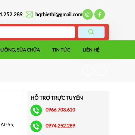
4.252.289
hqthietbi@gmail.com
DƯỠNG, SỬA CHỮA
TIN TỨC
LIÊN HỆ
HỖ TRỢ TRỰC TUYẾN
0966.703.610
RAG55,
0974.252.289