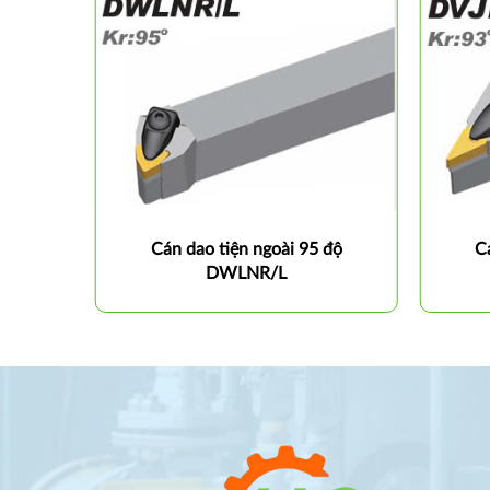
0 độ
Cán dao tiện ngoài 95 độ
C
DWLNR/L