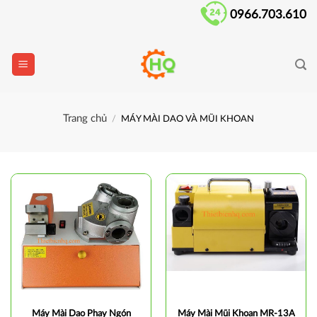
Skip
0966.703.610
to
content
Trang chủ
/
MÁY MÀI DAO VÀ MŨI KHOAN
Máy Mài Dao Phay Ngón
Máy Mài Mũi Khoan MR-13A