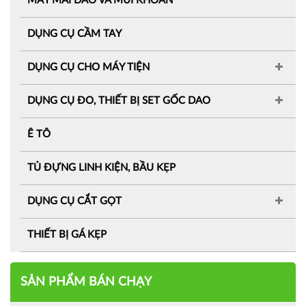
MÁY MÀI DAO VÀ MŨI KHOAN
DỤNG CỤ CẦM TAY
DỤNG CỤ CHO MÁY TIỆN
DỤNG CỤ ĐO, THIẾT BỊ SET GỐC DAO
Ê TÔ
TỦ ĐỰNG LINH KIỆN, BẦU KẸP
DỤNG CỤ CẮT GỌT
THIẾT BỊ GÁ KẸP
SẢN PHẨM BÁN CHẠY