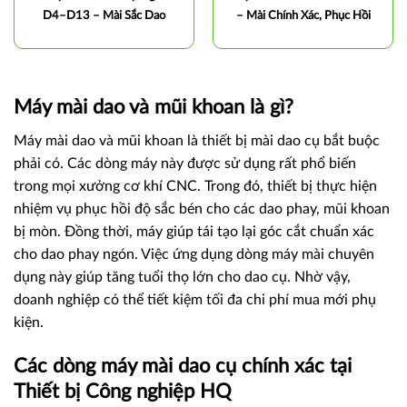
D4–D13 – Mài Sắc Dao
– Mài Chính Xác, Phục Hồi
Nhanh, Chính Xác, Tiết Kiệm
Độ Sắc Bén Nhanh Chóng
Chi Phí
Máy mài dao và mũi khoan là gì?
Máy mài dao và mũi khoan là thiết bị mài dao cụ bắt buộc
phải có. Các dòng máy này được sử dụng rất phổ biến
trong mọi xưởng cơ khí CNC. Trong đó, thiết bị thực hiện
nhiệm vụ phục hồi độ sắc bén cho các dao phay, mũi khoan
bị mòn. Đồng thời, máy giúp tái tạo lại góc cắt chuẩn xác
cho dao phay ngón. Việc ứng dụng dòng máy mài chuyên
dụng này giúp tăng tuổi thọ lớn cho dao cụ. Nhờ vậy,
doanh nghiệp có thể tiết kiệm tối đa chi phí mua mới phụ
kiện.
Các dòng máy mài dao cụ chính xác tại
Thiết bị Công nghiệp HQ