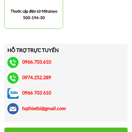
Thước cặp điện tử Mitutoyo
500-196-30
HỖ TRỢ TRỰC TUYẾN
0966.703.610
0974.252.289
0966 703 610
hqthietbi@gmail.com