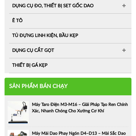
DỤNG CỤ ĐO, THIẾT BỊ SET GỐC DAO
Ê TÔ
TỦ ĐỰNG LINH KIỆN, BẦU KẸP
DỤNG CỤ CẮT GỌT
THIẾT BỊ GÁ KẸP
SẢN PHẨM BÁN CHẠY
Máy Taro Điện M3-M16 – Giải Pháp Tạo Ren Chính
Xác, Nhanh Chóng Cho Xưởng Cơ Khí
Máy Mài Dao Phay Ngón D4–D13 – Mài Sắc Dao