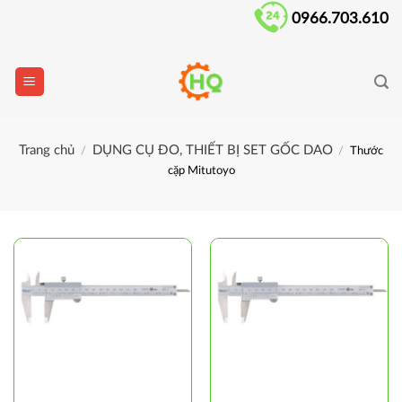
Skip
0966.703.610
to
content
Trang chủ
DỤNG CỤ ĐO, THIẾT BỊ SET GỐC DAO
/
/
Thước
cặp Mitutoyo