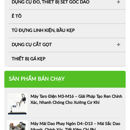
DỤNG CỤ ĐO, THIẾT BỊ SET GỐC DAO
Ê TÔ
TỦ ĐỰNG LINH KIỆN, BẦU KẸP
DỤNG CỤ CẮT GỌT
THIẾT BỊ GÁ KẸP
SẢN PHẨM BÁN CHẠY
Máy Taro Điện M3-M16 – Giải Pháp Tạo Ren Chính
Xác, Nhanh Chóng Cho Xưởng Cơ Khí
Máy Mài Dao Phay Ngón D4–D13 – Mài Sắc Dao