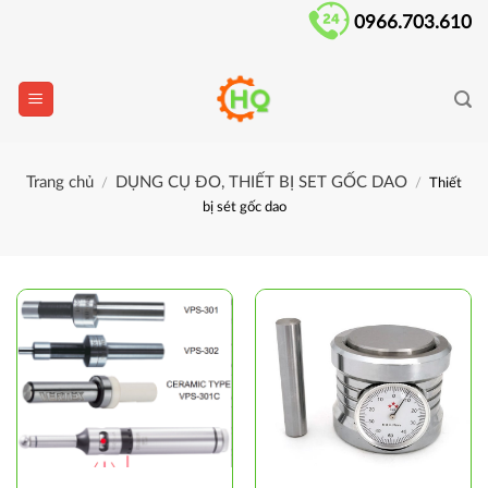
Skip
0966.703.610
to
content
Trang chủ
DỤNG CỤ ĐO, THIẾT BỊ SET GỐC DAO
/
/
Thiết
bị sét gốc dao