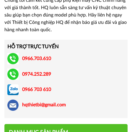
Chúng tôi cam kết cung cấp phụ kiện máy CNC chính hãng
với giá thành tốt. HQ luôn sẵn sàng tư vấn kỹ thuật chuyên
sâu giúp bạn chọn đúng model phù hợp. Hãy liên hệ ngay
với Thiết bị Công nghiệp HQ để nhận báo giá ưu đãi và giao
hàng nhanh toàn quốc.
HỖ TRỢ TRỰC TUYẾN
0966.703.610
0974.252.289
0966 703 610
hqthietbi@gmail.com