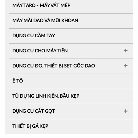
MÁY TARO - MÁY VÁT MÉP
MÁY MÀI DAO VÀ MŨI KHOAN
DỤNG CỤ CẦM TAY
DỤNG CỤ CHO MÁY TIỆN
DỤNG CỤ ĐO, THIẾT BỊ SET GỐC DAO
Ê TÔ
TỦ ĐỰNG LINH KIỆN, BẦU KẸP
DỤNG CỤ CẮT GỌT
THIẾT BỊ GÁ KẸP