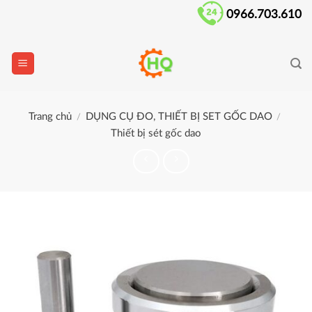
Skip
0966.703.610
to
content
Trang chủ
DỤNG CỤ ĐO, THIẾT BỊ SET GỐC DAO
/
/
Thiết bị sét gốc dao