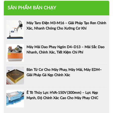
SẢN PHẨM BÁN CHẠY
Máy Taro Điện M3-M16 – Giải Pháp Tạo Ren Chính
Xác, Nhanh Chóng Cho Xưởng Cơ Khí
Máy Mài Dao Phay Ngón D4–D13 – Mài Sắc Dao
Nhanh, Chính Xác, Tiết Kiệm Chi Phí
Bàn Từ Cơ Cho Máy Phay, Máy Mài, Máy EDM–
Giải Pháp Gá Kẹp Chính Xác
Ê Tô Thủy Lực HVA-150V (300mm) – Lực Kẹp
Mạnh, Độ Chính Xác Cao Cho Máy Phay CNC