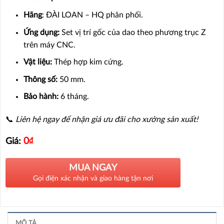
Hãng
: ĐÀI LOAN – HQ phân phối.
Ứng dụng:
Set vị trí gốc của dao theo phương trục Z
trên máy CNC.
Vật liệu:
Thép hợp kim cứng.
Thông số:
50 mm.
Bảo hành:
6 tháng.
📞
Liên hệ ngay để nhận giá ưu đãi cho xưởng sản xuất!
0
₫
Giá:
MUA NGAY
Gọi điện xác nhận và giao hàng tận nơi
MÔ TẢ