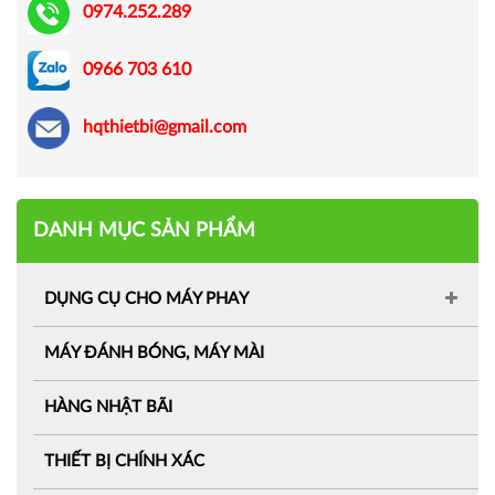
0974.252.289
0966 703 610
hqthietbi@gmail.com
DANH MỤC SẢN PHẨM
DỤNG CỤ CHO MÁY PHAY
MÁY ĐÁNH BÓNG, MÁY MÀI
HÀNG NHẬT BÃI
THIẾT BỊ CHÍNH XÁC