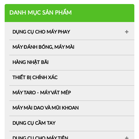
DANH MỤC SẢN PHẨM
DỤNG CỤ CHO MÁY PHAY
MÁY ĐÁNH BÓNG, MÁY MÀI
HÀNG NHẬT BÃI
THIẾT BỊ CHÍNH XÁC
MÁY TARO - MÁY VÁT MÉP
MÁY MÀI DAO VÀ MŨI KHOAN
DỤNG CỤ CẦM TAY
DỤNG CỤ CHO MÁY TIỆN