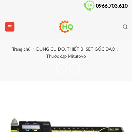
Skip
0966.703.610
to
content
Trang chủ
DỤNG CỤ ĐO, THIẾT BỊ SET GỐC DAO
/
/
Thước cặp Mitutoyo