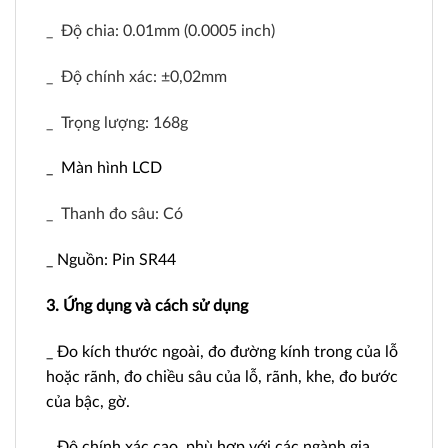
_ Độ chia: 0.01mm (0.0005 inch)
_ Độ chính xác: ±0,02mm
_ Trọng lượng: 168g
_ Màn hình LCD
_ Thanh đo sâu: Có
_
Nguồn: Pin SR44
3. Ứng dụng và cách sử dụng
_ Đo kích thước ngoài, đo đường kính trong của lỗ
hoặc rãnh, đo chiều sâu của lỗ, rãnh, khe, đo bước
của bậc, gờ.
_
Độ chính xác cao, phù hợp với các ngành gia