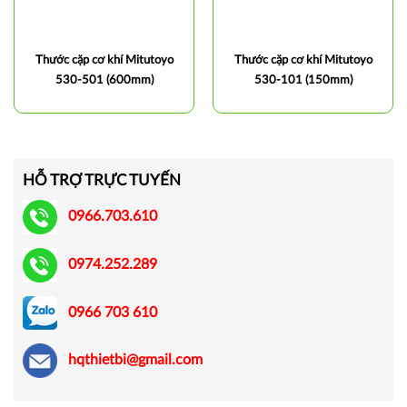
Thước cặp cơ khí Mitutoyo
Thước cặp cơ khí Mitutoyo
530-501 (600mm)
530-101 (150mm)
HỖ TRỢ TRỰC TUYẾN
0966.703.610
0974.252.289
0966 703 610
hqthietbi@gmail.com