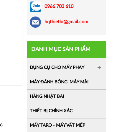
0966 703 610
hqthietbi@gmail.com
DANH MỤC SẢN PHẨM
DỤNG CỤ CHO MÁY PHAY
MÁY ĐÁNH BÓNG, MÁY MÀI
HÀNG NHẬT BÃI
THIẾT BỊ CHÍNH XÁC
có
MÁY TARO - MÁY VÁT MÉP