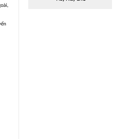
oài,
yển