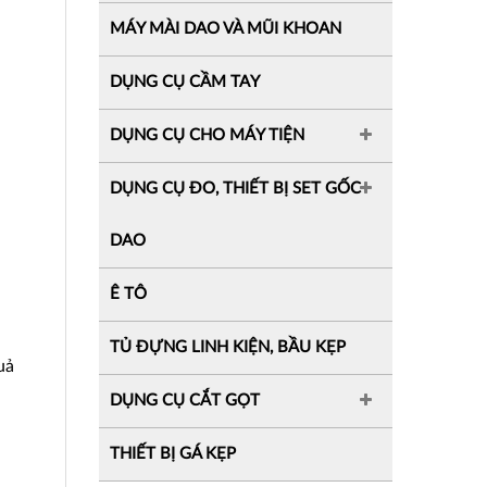
MÁY MÀI DAO VÀ MŨI KHOAN
DỤNG CỤ CẦM TAY
DỤNG CỤ CHO MÁY TIỆN
DỤNG CỤ ĐO, THIẾT BỊ SET GỐC
DAO
Ê TÔ
TỦ ĐỰNG LINH KIỆN, BẦU KẸP
uả
DỤNG CỤ CẮT GỌT
THIẾT BỊ GÁ KẸP