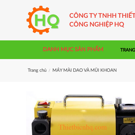
Skip
to
CÔNG TY TNHH THIẾT
content
CÔNG NGHIỆP HQ
DANH MỤC SẢN PHẨM
TRANG
Trang chủ
MÁY MÀI DAO VÀ MŨI KHOAN
/