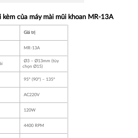
 đi kèm của máy mài mũi khoan MR-13A
Giá trị
MR-13A
Ø3 – Ø13mm (tùy
ài
chọn Ø15)
95° (90°) – 135°
AC220V
120W
4400 RPM