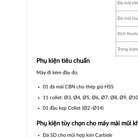
Đá mài tiê
Đá mài tù
Kích thướ
Trọng lượ
Phụ kiện tiêu chuẩn
Máy đi kèm đầy đủ:
01 đá mài CBN cho thép gió HSS
11 collet: Ø3, Ø4, Ø5, Ø6, Ø7, Ø8, Ø9, Ø1
01 đầu kẹp Collet (Ø2–Ø14)
Phụ kiện tùy chọn cho máy mài mũi
Đá SD cho mũi hợp kim Carbide