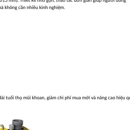
Ø15 mm). Thiết kế nhỏ gọn, thao tác đơn giản giúp người dùng
à không cần nhiều kinh nghiệm.
ài tuổi thọ mũi khoan, giảm chi phí mua mới và nâng cao hiệu q