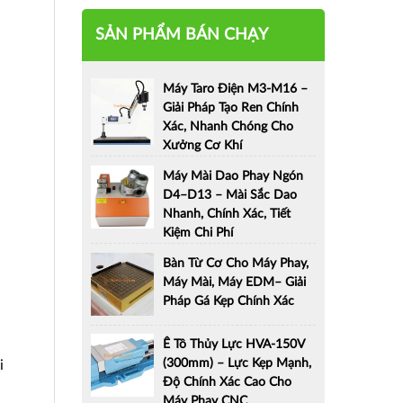
SẢN PHẨM BÁN CHẠY
Máy Taro Điện M3-M16 –
Giải Pháp Tạo Ren Chính
Xác, Nhanh Chóng Cho
Xưởng Cơ Khí
Máy Mài Dao Phay Ngón
D4–D13 – Mài Sắc Dao
Nhanh, Chính Xác, Tiết
Kiệm Chi Phí
Bàn Từ Cơ Cho Máy Phay,
Máy Mài, Máy EDM– Giải
Pháp Gá Kẹp Chính Xác
Ê Tô Thủy Lực HVA-150V
(300mm) – Lực Kẹp Mạnh,
i
Độ Chính Xác Cao Cho
Máy Phay CNC