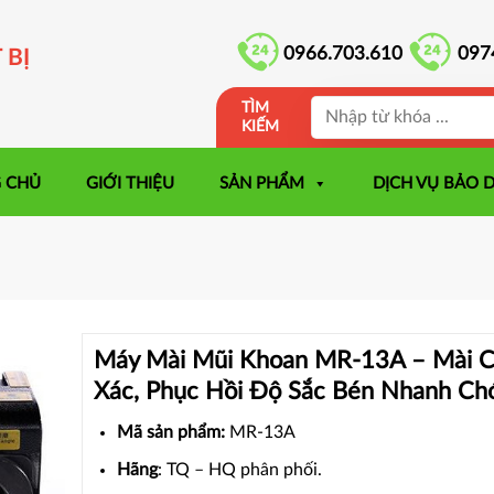
0966.703.610
097
 BỊ
TÌM
KIẾM
 CHỦ
GIỚI THIỆU
SẢN PHẨM
DỊCH VỤ BẢO 
Máy Mài Mũi Khoan MR-13A – Mài C
Xác, Phục Hồi Độ Sắc Bén Nhanh Ch
Mã sản phẩm:
MR-13A
Hãng
: TQ – HQ phân phối.