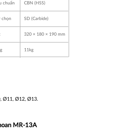
u chuẩn
CBN (HSS)
y chọn
SD (Carbide)
c
320 × 180 × 190 mm
ng
11kg
0, Ø11, Ø12, Ø13.
 khoan MR-13A