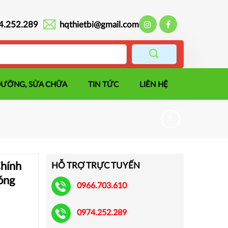
4.252.289
hqthietbi@gmail.com
DƯỠNG, SỬA CHỮA
TIN TỨC
LIÊN HỆ
hính
HỖ TRỢ TRỰC TUYẾN
óng
0966.703.610
0974.252.289