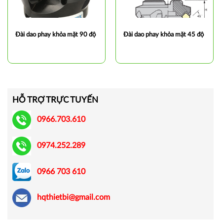
Đài dao phay khỏa mặt 90 độ
Đài dao phay khỏa mặt 45 độ
HỖ TRỢ TRỰC TUYẾN
0966.703.610
0974.252.289
0966 703 610
hqthietbi@gmail.com