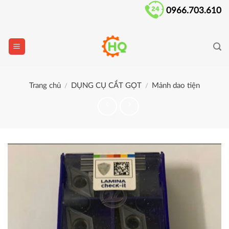
Skip
0966.703.610
to
content
Trang chủ
DỤNG CỤ CẮT GỌT
Mảnh dao tiện
/
/