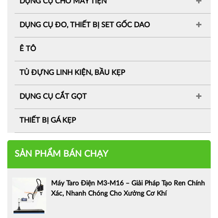
DỤNG CỤ CHO MÁY TIỆN
DỤNG CỤ ĐO, THIẾT BỊ SET GỐC DAO
Ê TÔ
TỦ ĐỰNG LINH KIỆN, BẦU KẸP
DỤNG CỤ CẮT GỌT
THIẾT BỊ GÁ KẸP
SẢN PHẨM BÁN CHẠY
Máy Taro Điện M3-M16 – Giải Pháp Tạo Ren Chính
Xác, Nhanh Chóng Cho Xưởng Cơ Khí