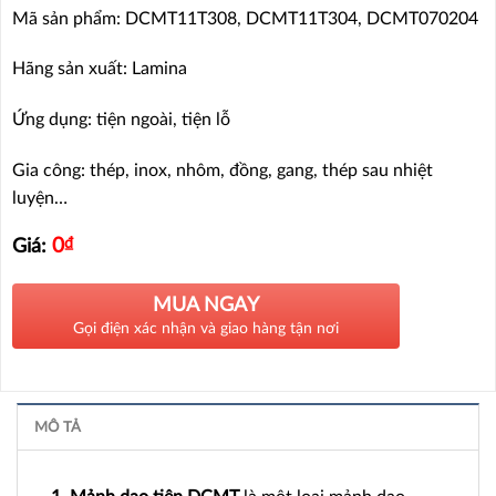
Mã sản phẩm: DCMT11T308, DCMT11T304, DCMT070204
Hãng sản xuất: Lamina
Ứng dụng: tiện ngoài, tiện lỗ
Gia công: thép, inox, nhôm, đồng, gang, thép sau nhiệt
luyện…
0
₫
Giá:
MUA NGAY
Gọi điện xác nhận và giao hàng tận nơi
MÔ TẢ