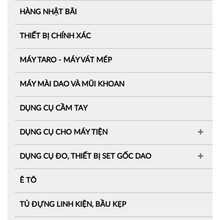
HÀNG NHẬT BÃI
THIẾT BỊ CHÍNH XÁC
MÁY TARO - MÁY VÁT MÉP
MÁY MÀI DAO VÀ MŨI KHOAN
DỤNG CỤ CẦM TAY
DỤNG CỤ CHO MÁY TIỆN
DỤNG CỤ ĐO, THIẾT BỊ SET GỐC DAO
Ê TÔ
TỦ ĐỰNG LINH KIỆN, BẦU KẸP