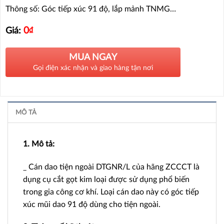
Thông số: Góc tiếp xúc 91 độ, lắp mảnh TNMG…
0
₫
Giá:
MUA NGAY
Gọi điện xác nhận và giao hàng tận nơi
MÔ TẢ
1. Mô tả:
_ Cán dao tiện ngoài DTGNR/L của hãng ZCCCT là
dụng cụ cắt gọt kim loại được sử dụng phổ biến
trong gia công cơ khí. Loại cán dao này có góc tiếp
xúc mũi dao 91 độ dùng cho tiện ngoài.