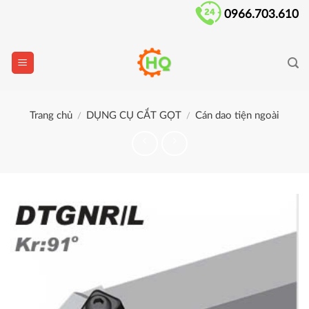
Skip
0966.703.610
to
content
Trang chủ
DỤNG CỤ CẮT GỌT
Cán dao tiện ngoài
/
/