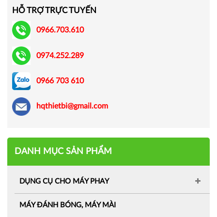
HỖ TRỢ TRỰC TUYẾN
0966.703.610
0974.252.289
0966 703 610
hqthietbi@gmail.com
DANH MỤC SẢN PHẨM
DỤNG CỤ CHO MÁY PHAY
MÁY ĐÁNH BÓNG, MÁY MÀI