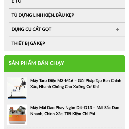
Ê TÔ
TỦ ĐỰNG LINH KIỆN, BẦU KẸP
DỤNG CỤ CẮT GỌT
THIẾT BỊ GÁ KẸP
SẢN PHẨM BÁN CHẠY
Máy Taro Điện M3-M16 – Giải Pháp Tạo Ren Chính
Xác, Nhanh Chóng Cho Xưởng Cơ Khí
Máy Mài Dao Phay Ngón D4–D13 – Mài Sắc Dao
Nhanh, Chính Xác, Tiết Kiệm Chi Phí