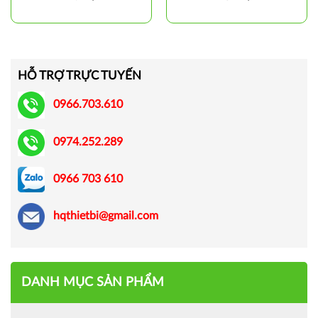
HỖ TRỢ TRỰC TUYẾN
0966.703.610
0974.252.289
0966 703 610
hqthietbi@gmail.com
DANH MỤC SẢN PHẨM