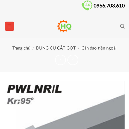
Skip
0966.703.610
to
content
Trang chủ
DỤNG CỤ CẮT GỌT
Cán dao tiện ngoài
/
/