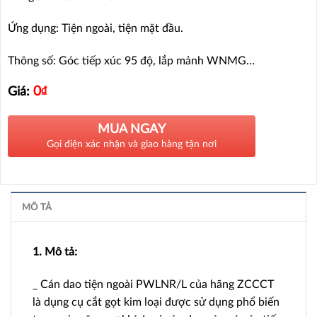
Ứng dụng: Tiện ngoài, tiện mặt đầu.
Thông số: Góc tiếp xúc 95 độ, lắp mảnh WNMG…
0
₫
Giá:
MUA NGAY
Gọi điện xác nhận và giao hàng tận nơi
MÔ TẢ
1. Mô tả:
_ Cán dao tiện ngoài PWLNR/L của hãng ZCCCT
là dụng cụ cắt gọt kim loại được sử dụng phổ biến