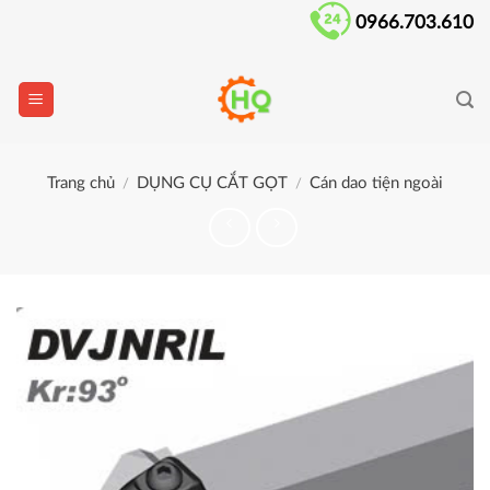
Skip
0966.703.610
to
content
Trang chủ
DỤNG CỤ CẮT GỌT
Cán dao tiện ngoài
/
/