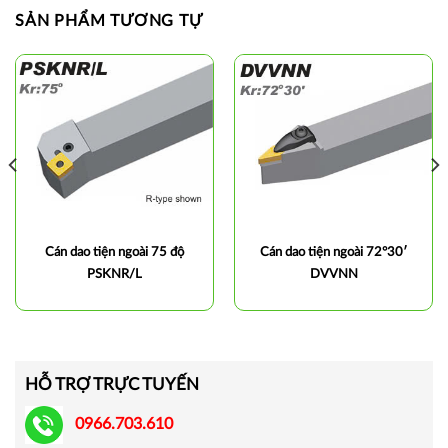
SẢN PHẨM TƯƠNG TỰ
Cán dao tiện ngoài 75 độ
Cán dao tiện ngoài 72°30′
PSKNR/L
DVVNN
HỖ TRỢ TRỰC TUYẾN
0966.703.610