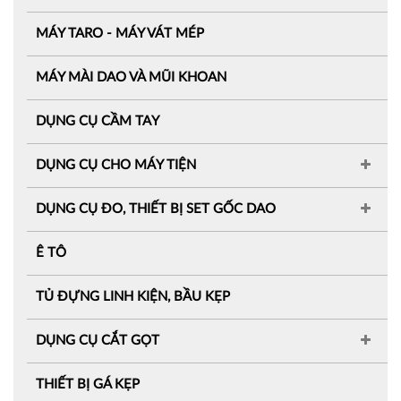
MÁY TARO - MÁY VÁT MÉP
MÁY MÀI DAO VÀ MŨI KHOAN
DỤNG CỤ CẦM TAY
DỤNG CỤ CHO MÁY TIỆN
DỤNG CỤ ĐO, THIẾT BỊ SET GỐC DAO
Ê TÔ
TỦ ĐỰNG LINH KIỆN, BẦU KẸP
DỤNG CỤ CẮT GỌT
THIẾT BỊ GÁ KẸP