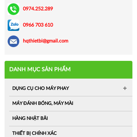
0974.252.289
0966 703 610
hqthietbi@gmail.com
DANH MỤC SẢN PHẨM
DỤNG CỤ CHO MÁY PHAY
MÁY ĐÁNH BÓNG, MÁY MÀI
HÀNG NHẬT BÃI
THIẾT BỊ CHÍNH XÁC