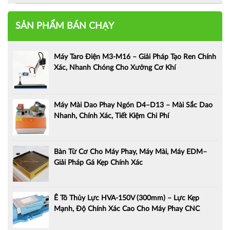
SẢN PHẨM BÁN CHẠY
Máy Taro Điện M3-M16 – Giải Pháp Tạo Ren Chính
Xác, Nhanh Chóng Cho Xưởng Cơ Khí
Máy Mài Dao Phay Ngón D4–D13 – Mài Sắc Dao
Nhanh, Chính Xác, Tiết Kiệm Chi Phí
Bàn Từ Cơ Cho Máy Phay, Máy Mài, Máy EDM–
Giải Pháp Gá Kẹp Chính Xác
Ê Tô Thủy Lực HVA-150V (300mm) – Lực Kẹp
Mạnh, Độ Chính Xác Cao Cho Máy Phay CNC