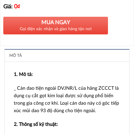
0
₫
Giá:
MUA NGAY
Gọi điện xác nhận và giao hàng tận nơi
MÔ TẢ
1. Mô tả:
_ Cán dao tiện ngoài DVJNR/L của hãng ZCCCT là
dụng cụ cắt gọt kim loại được sử dụng phổ biến
trong gia công cơ khí. Loại cán dao này có góc tiếp
xúc mũi dao 93 độ dùng cho tiện ngoài.
2. Thông số kỹ thuật: