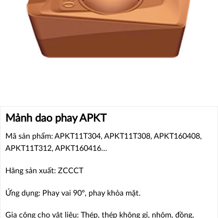
Mảnh dao phay APKT
Mã sản phẩm: APKT11T304, APKT11T308, APKT160408,
APKT11T312, APKT160416…
Hãng sản xuất: ZCCCT
Ứng dụng: Phay vai 90º, phay khỏa mặt.
Gia công cho vật liệu: Thép, thép không gỉ, nhôm, đồng,