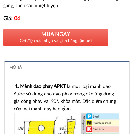
gang, thép sau nhiệt luyện…
0
₫
Giá:
MUA NGAY
Gọi điện xác nhận và giao hàng tận nơi
MÔ TẢ
1. Mảnh dao phay APKT
là một loại mảnh dao
được sử dụng cho dao phay trong các ứng dụng
gia công phay vai 90º, khỏa mặt. Đặc điểm chung
của loại mảnh này bao gồm: