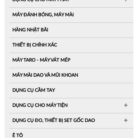
MÁY ĐÁNH BÓNG, MÁY MÀI
HÀNG NHẬT BÃI
THIẾT BỊ CHÍNH XÁC
MÁY TARO - MÁY VÁT MÉP
MÁY MÀI DAO VÀ MŨI KHOAN
DỤNG CỤ CẦM TAY
DỤNG CỤ CHO MÁY TIỆN
DỤNG CỤ ĐO, THIẾT BỊ SET GỐC DAO
Ê TÔ