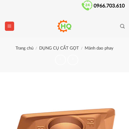
Skip
0966.703.610
to
content
Trang chủ
DỤNG CỤ CẮT GỌT
Mảnh dao phay
/
/