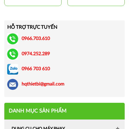
HỖ TRỢ TRỰC TUYẾN
0966.703.610
0974.252.289
0966 703 610
hqthietbi@gmail.com
DANH MỤC SẢN PHẨM
DỤNG CỤ CHO MÁY PHAY