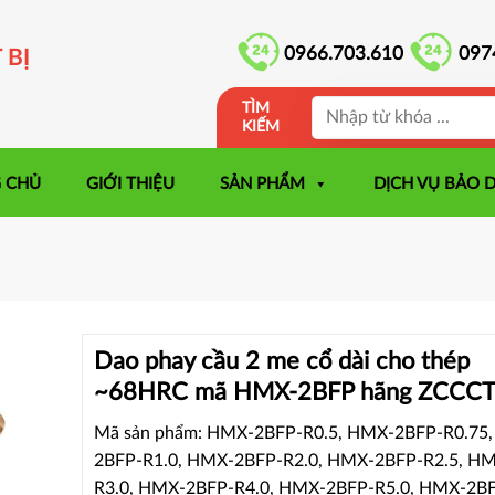
0966.703.610
097
 BỊ
TÌM
KIẾM
 CHỦ
GIỚI THIỆU
SẢN PHẨM
DỊCH VỤ BẢO 
Dao phay cầu 2 me cổ dài cho thép
~68HRC mã HMX-2BFP hãng ZCCC
Mã sản phẩm: HMX-2BFP-R0.5, HMX-2BFP-R0.75
2BFP-R1.0, HMX-2BFP-R2.0, HMX-2BFP-R2.5, H
R3.0, HMX-2BFP-R4.0, HMX-2BFP-R5.0, HMX-2BF