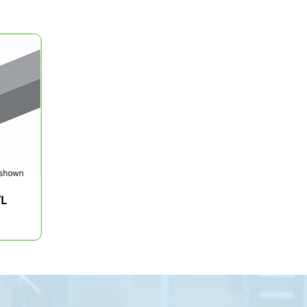
/L
Mảnh dao tiện DCMT LAMINA