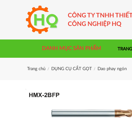
Skip
to
CÔNG TY TNHH THIẾT
content
CÔNG NGHIỆP HQ
DANH MỤC SẢN PHẨM
TRANG
Trang chủ
DỤNG CỤ CẮT GỌT
Dao phay ngón
/
/