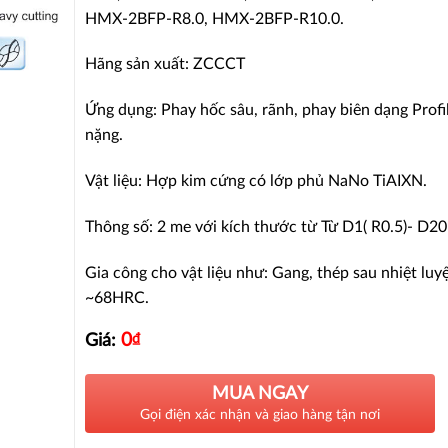
HMX-2BFP-R8.0, HMX-2BFP-R10.0.
Hãng sản xuất: ZCCCT
Ứng dụng: Phay hốc sâu, rãnh, phay biên dạng Profil
nặng.
Vật liệu: Hợp kim cứng có lớp phủ NaNo TiAIXN.
Thông số: 2 me với kích thước từ Từ D1( R0.5)- D20
Gia công cho vật liệu như: Gang, thép sau nhiệt luy
~68HRC.
0
₫
Giá:
MUA NGAY
Gọi điện xác nhận và giao hàng tận nơi