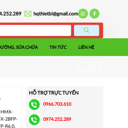
4.252.289
hqthietbi@gmail.com
DƯỠNG, SỬA CHỮA
TIN TỨC
LIÊN HỆ
HỖ TRỢ TRỰC TUYẾN
T
0966.703.610
, HMX-
MX-2BFP-
0974.252.289
P-R6.0,