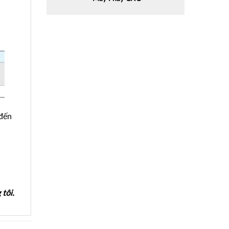
 đến
tôi.