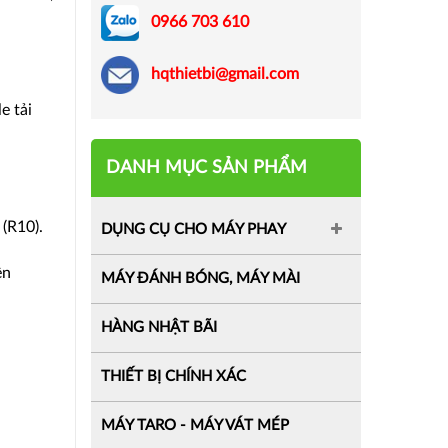
0966 703 610
hqthietbi@gmail.com
e tải
DANH MỤC SẢN PHẨM
 (R10).
DỤNG CỤ CHO MÁY PHAY
ện
MÁY ĐÁNH BÓNG, MÁY MÀI
HÀNG NHẬT BÃI
THIẾT BỊ CHÍNH XÁC
MÁY TARO - MÁY VÁT MÉP