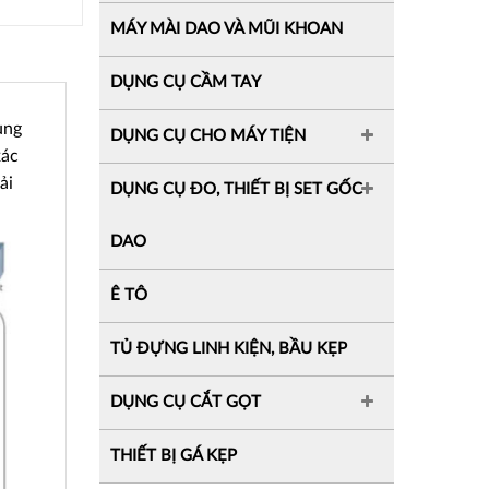
MÁY MÀI DAO VÀ MŨI KHOAN
DỤNG CỤ CẦM TAY
ùng
DỤNG CỤ CHO MÁY TIỆN
xác
ải
DỤNG CỤ ĐO, THIẾT BỊ SET GỐC
DAO
Ê TÔ
TỦ ĐỰNG LINH KIỆN, BẦU KẸP
DỤNG CỤ CẮT GỌT
THIẾT BỊ GÁ KẸP