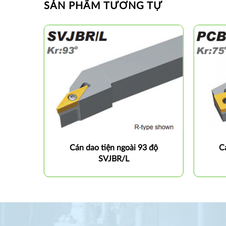
SẢN PHẨM TƯƠNG TỰ
 độ
Cán dao tiện ngoài 93 độ
C
SVJBR/L