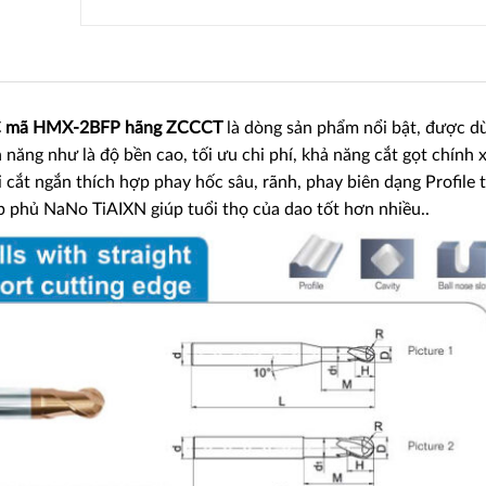
HRC mã HMX-2BFP hãng ZCCCT
là dòng sản phẩm nổi bật, được d
 năng như là độ bền cao, tối ưu chi phí, khả năng cắt gọt chính 
i cắt ngắn thích hợp phay hốc sâu, rãnh, phay biên dạng Profile t
 phủ NaNo TiAIXN giúp tuổi thọ của dao tốt hơn nhiều..