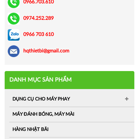
0966.703.610
0974.252.289
0966 703 610
hqthietbi@gmail.com
DANH MỤC SẢN PHẨM
DỤNG CỤ CHO MÁY PHAY
MÁY ĐÁNH BÓNG, MÁY MÀI
HÀNG NHẬT BÃI