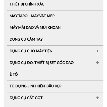
THIẾT BỊ CHÍNH XÁC
MÁY TARO - MÁY VÁT MÉP
MÁY MÀI DAO VÀ MŨI KHOAN
DỤNG CỤ CẦM TAY
DỤNG CỤ CHO MÁY TIỆN
DỤNG CỤ ĐO, THIẾT BỊ SET GỐC DAO
Ê TÔ
TỦ ĐỰNG LINH KIỆN, BẦU KẸP
DỤNG CỤ CẮT GỌT