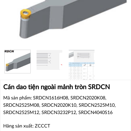
Cán dao tiện ngoài mảnh tròn SRDCN
Mã sản phẩm: SRDCN1616H08, SRDCN2020K08,
SRDCN2525M08, SRDCN2020K10, SRDCN2525M10,
SRDCN2525M12, SRDCN3232P12, SRDCN4040S16
Hãng sản xuất: ZCCCT