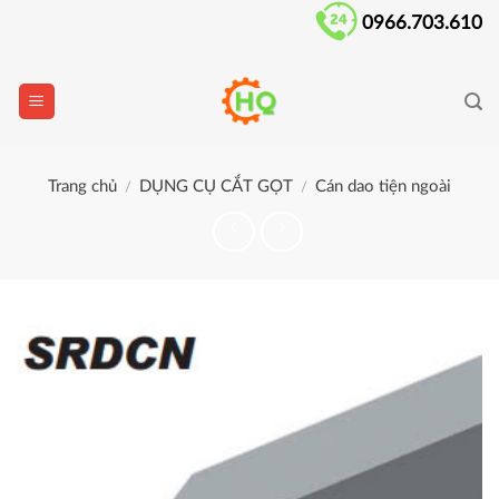
Skip
0966.703.610
to
content
Trang chủ
DỤNG CỤ CẮT GỌT
Cán dao tiện ngoài
/
/