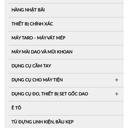
HÀNG NHẬT BÃI
THIẾT BỊ CHÍNH XÁC
MÁY TARO - MÁY VÁT MÉP
MÁY MÀI DAO VÀ MŨI KHOAN
DỤNG CỤ CẦM TAY
DỤNG CỤ CHO MÁY TIỆN
DỤNG CỤ ĐO, THIẾT BỊ SET GỐC DAO
Ê TÔ
TỦ ĐỰNG LINH KIỆN, BẦU KẸP