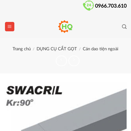
Skip
0966.703.610
to
content
Trang chủ
DỤNG CỤ CẮT GỌT
Cán dao tiện ngoài
/
/