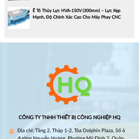
Ê Tô Thủy Lực HVA-150V (300mm) – Lực Kẹp
Mạnh, Độ Chính Xác Cao Cho Máy Phay CNC
CÔNG TY TNHH THIẾT BỊ CÔNG NGHIỆP HQ
Địa chỉ: Tầng 2, Tháp 1-2, Tòa Dolphin Plaza, Số 6
đường Nguyễn Hoàng, Phường Mỹ Đình 2, Quận