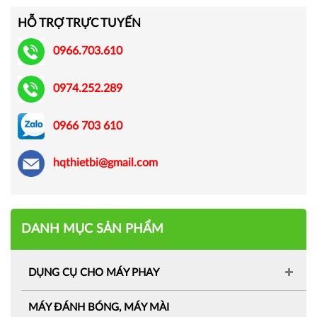
HỖ TRỢ TRỰC TUYẾN
0966.703.610
0974.252.289
0966 703 610
hqthietbi@gmail.com
DANH MỤC SẢN PHẨM
DỤNG CỤ CHO MÁY PHAY
MÁY ĐÁNH BÓNG, MÁY MÀI