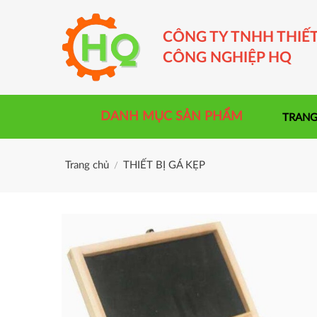
Skip
to
CÔNG TY TNHH THIẾT
content
CÔNG NGHIỆP HQ
DANH MỤC SẢN PHẨM
TRANG
Trang chủ
THIẾT BỊ GÁ KẸP
/