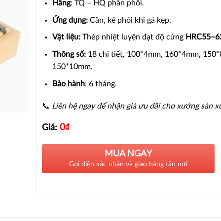
Hãng
: TQ – HQ phân phối.
Ứng dụng:
Căn, kê phôi khi gá kẹp.
Vật liệu:
Thép nhiệt luyện đạt độ cứng
HRC55–6
Thông số:
18 chi tiết, 100*4mm, 160*4mm, 150
150*10mm.
Bảo hành
: 6 tháng.
📞
Liên hệ ngay để nhận giá ưu đãi cho xưởng sản x
0
₫
Giá:
MUA NGAY
Gọi điện xác nhận và giao hàng tận nơi