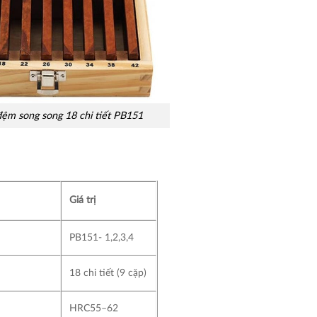
đệm song song 18 chi tiết PB151
Giá trị
PB151- 1,2,3,4
18 chi tiết (9 cặp)
HRC55–62