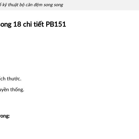
 kỹ thuật bộ căn đệm song song
ong 18 chi tiết PB151
ích thước.
uyền thống.
rong: