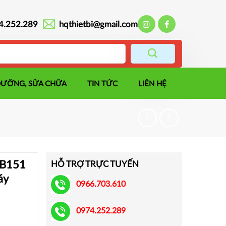
4.252.289
hqthietbi@gmail.com
DƯỠNG, SỬA CHỮA
TIN TỨC
LIÊN HỆ
PB151
HỖ TRỢ TRỰC TUYẾN
áy
0966.703.610
0974.252.289