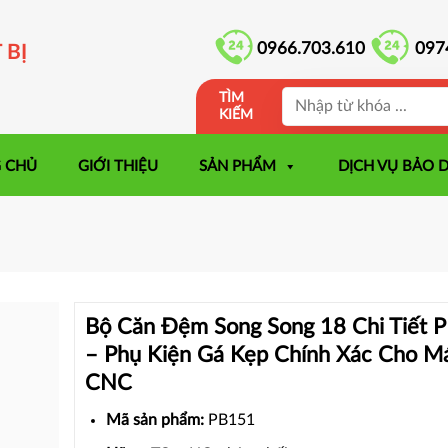
0966.703.610
097
 BỊ
TÌM
KIẾM
 CHỦ
GIỚI THIỆU
SẢN PHẨM
DỊCH VỤ BẢO 
Bộ Căn Đệm Song Song 18 Chi Tiết 
– Phụ Kiện Gá Kẹp Chính Xác Cho M
CNC
Mã sản phẩm:
PB151