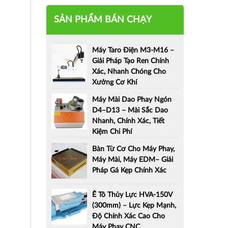
SẢN PHẨM BÁN CHẠY
Máy Taro Điện M3-M16 –
Giải Pháp Tạo Ren Chính
Xác, Nhanh Chóng Cho
Xưởng Cơ Khí
Máy Mài Dao Phay Ngón
D4–D13 – Mài Sắc Dao
Nhanh, Chính Xác, Tiết
Kiệm Chi Phí
Bàn Từ Cơ Cho Máy Phay,
Máy Mài, Máy EDM– Giải
Pháp Gá Kẹp Chính Xác
Ê Tô Thủy Lực HVA-150V
(300mm) – Lực Kẹp Mạnh,
Độ Chính Xác Cao Cho
Máy Phay CNC