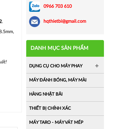
0966 703 610
hqthietbi@gmail.com
2
.
*8.5mm,
DANH MỤC SẢN PHẨM
uất!
DỤNG CỤ CHO MÁY PHAY
MÁY ĐÁNH BÓNG, MÁY MÀI
HÀNG NHẬT BÃI
THIẾT BỊ CHÍNH XÁC
MÁY TARO - MÁY VÁT MÉP