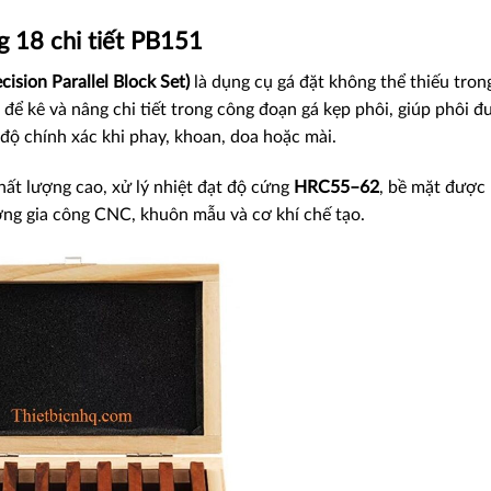
g 18 chi tiết PB151
ision Parallel Block Set)
là dụng cụ gá đặt không thể thiếu trong
để kê và nâng chi tiết trong công đoạn gá kẹp phôi, giúp phôi đ
độ chính xác khi phay, khoan, doa hoặc mài.
ất lượng cao, xử lý nhiệt đạt độ cứng
HRC55–62
, bề mặt được
ởng gia công CNC, khuôn mẫu và cơ khí chế tạo.