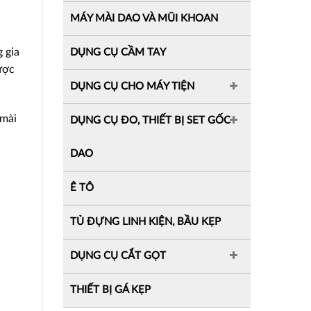
MÁY MÀI DAO VÀ MŨI KHOAN
 gia
DỤNG CỤ CẦM TAY
ược
DỤNG CỤ CHO MÁY TIỆN
 mài
DỤNG CỤ ĐO, THIẾT BỊ SET GỐC
DAO
Ê TÔ
TỦ ĐỰNG LINH KIỆN, BẦU KẸP
DỤNG CỤ CẮT GỌT
THIẾT BỊ GÁ KẸP