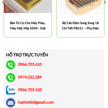
Bàn Từ Cơ Cho Máy Phay,
Bộ Căn Đệm Song Song 18
Máy Mài, Máy EDM– Giải
Chi Tiết PB151 – Phụ Kiện
Pháp Gá Kẹp Chính Xác
Gá Kẹp Chính Xác Cho Máy
CNC
HỖ TRỢ TRỰC TUYẾN
0966.703.610
0974.252.289
0966 703 610
hqthietbi@gmail.com