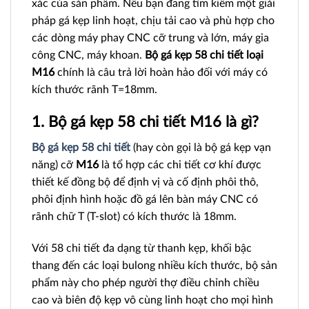
xác của sản phẩm. Nếu bạn đang tìm kiếm một giải
pháp gá kẹp linh hoạt, chịu tải cao và phù hợp cho
các dòng máy phay CNC cỡ trung và lớn, máy gia
công CNC, máy khoan.
Bộ gá kẹp 58 chi tiết loại
M16
chính là câu trả lời hoàn hảo đối với máy có
kích thước rãnh T=18mm.
1. Bộ gá kẹp 58 chi tiết M16 là gì?
Bộ gá kẹp 58 chi tiết
(hay còn gọi là bộ gá kẹp vạn
năng) cỡ
M16
là tổ hợp các chi tiết cơ khí được
thiết kế đồng bộ để định vị và cố định phôi thô,
phôi định hình hoặc đồ gá lên bàn máy CNC có
rãnh chữ T (T-slot) có kích thước là 18mm.
Với 58 chi tiết đa dạng từ thanh kẹp, khối bậc
thang đến các loại bulong nhiều kích thước, bộ sản
phẩm này cho phép người thợ điều chỉnh chiều
cao và biên độ kẹp vô cùng linh hoạt cho mọi hình