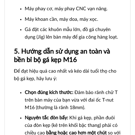
Máy phay cơ, máy phay CNC vạn năng.
Máy khoan cần, máy doa, máy xọc.
Gá đặt các khuôn mẫu lớn, đồ gá chuyên
dụng (Jig) lên bàn máy để gia công hàng loạt.
5. Hướng dẫn sử dụng an toàn và
bền bỉ bộ gá kẹp M16
Để đạt hiệu quả cao nhất và kéo dài tuổi thọ cho
bộ gá kẹp, hãy lưu ý:
Chọn đúng kích thước:
Đảm bảo rãnh chữ T
trên bàn máy của bạn vừa với đai ốc T-nut
M16 (thường là rãnh 18mm).
Nguyên tắc đòn bẩy:
Khi gá kẹp, phần đuôi
của đòn kẹp (kê trên khối bậc thang) phải có
chiều cao
bằng hoặc cao hơn một chút
so với