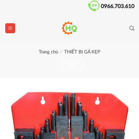
Skip
0966.703.610
to
content
Trang chủ
THIẾT BỊ GÁ KẸP
/