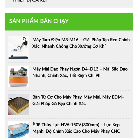
THIẾT BỊ GÁ KẸP
SẢN PHẨM BÁN CHẠY
Máy Taro Điện M3-M16 – Giải Pháp Tạo Ren Chính
Xác, Nhanh Chóng Cho Xưởng Cơ Khí
Máy Mài Dao Phay Ngón D4–D13 – Mài Sắc Dao
Nhanh, Chính Xác, Tiết Kiệm Chi Phí
Bàn Từ Cơ Cho Máy Phay, Máy Mài, Máy EDM–
Giải Pháp Gá Kẹp Chính Xác
Ê Tô Thủy Lực HVA-150V (300mm) – Lực Kẹp
Mạnh, Độ Chính Xác Cao Cho Máy Phay CNC