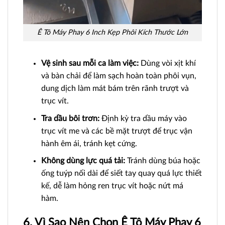
Ê Tô Máy Phay 6 Inch Kẹp Phôi Kích Thước Lớn
Vệ sinh sau mỗi ca làm việc:
Dùng vòi xịt khí
và bàn chải để làm sạch hoàn toàn phôi vụn,
dung dịch làm mát bám trên rãnh trượt và
trục vít.
Tra dầu bôi trơn:
Định kỳ tra dầu máy vào
trục vít me và các bề mặt trượt để trục vận
hành êm ái, tránh kẹt cứng.
Không dùng lực quá tải:
Tránh dùng búa hoặc
ống tuýp nối dài để siết tay quay quá lực thiết
kế, dễ làm hỏng ren trục vít hoặc nứt má
hàm.
6. Vì Sao Nên Chọn Ê Tô Máy Phay 6