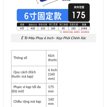
Ê Tô Máy Phay 6 Inch– Kẹp Phôi Chính Xác
Kích
Thông số
thước
6 inch
Quy cách (Kích
(160
thước má kẹp)
mm)
Phạm vi kẹp tối đa
175
(Độ mở)
mm
160
Chiều rộng má kẹp
mm