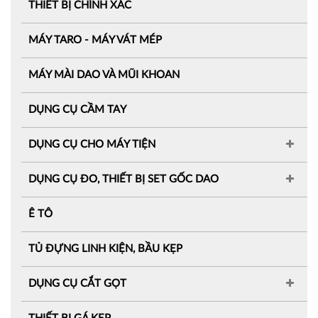
THIẾT BỊ CHÍNH XÁC
MÁY TARO - MÁY VÁT MÉP
MÁY MÀI DAO VÀ MŨI KHOAN
DỤNG CỤ CẦM TAY
DỤNG CỤ CHO MÁY TIỆN
DỤNG CỤ ĐO, THIẾT BỊ SET GỐC DAO
Ê TÔ
TỦ ĐỰNG LINH KIỆN, BẦU KẸP
DỤNG CỤ CẮT GỌT