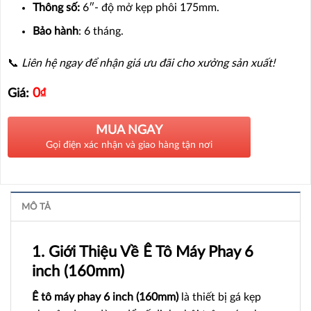
Thông số:
6″- độ mở kẹp phôi 175mm.
Bảo hành
: 6 tháng.
📞
Liên hệ ngay để nhận giá ưu đãi cho xưởng sản xuất!
0
₫
Giá:
MUA NGAY
Gọi điện xác nhận và giao hàng tận nơi
MÔ TẢ
1. Giới Thiệu Về Ê Tô Máy Phay 6
inch (160mm)
Ê tô máy phay 6 inch (160mm)
là thiết bị gá kẹp