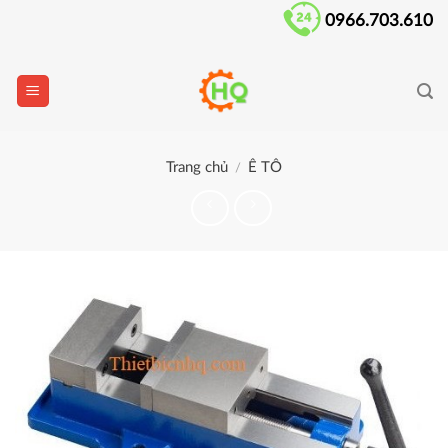
Skip
0966.703.610
to
content
Trang chủ
Ê TÔ
/