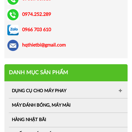
0974.252.289
0966 703 610
hqthietbi@gmail.com
DANH MỤC SẢN PHẨM
DỤNG CỤ CHO MÁY PHAY
MÁY ĐÁNH BÓNG, MÁY MÀI
HÀNG NHẬT BÃI