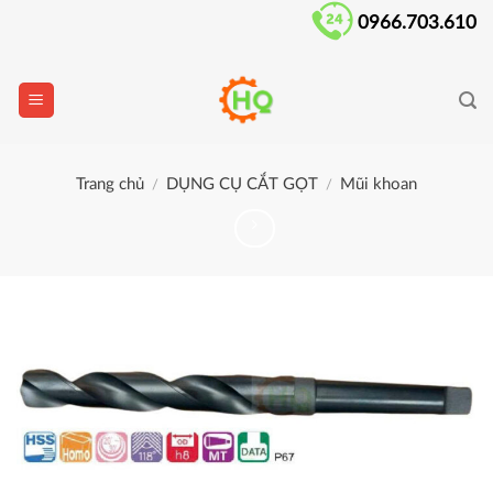
Skip
0966.703.610
to
content
Trang chủ
DỤNG CỤ CẮT GỌT
Mũi khoan
/
/