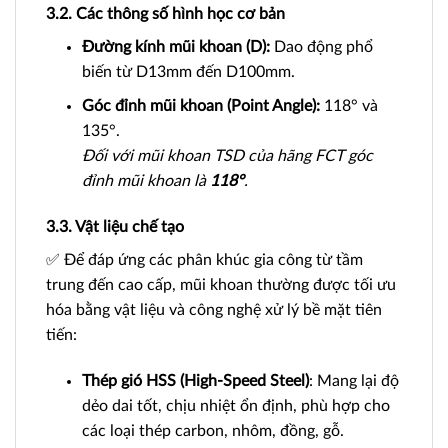
3.2. Các thông số hình học cơ bản
Đường kính mũi khoan (D):
Dao động phổ
biến từ D13mm đến D100mm.
Góc đỉnh mũi khoan (Point Angle):
118° và
135°.
Đối với mũi khoan TSD của hãng FCT góc
đỉnh mũi khoan là
118°
.
3.3. Vật liệu chế tạo
✅ Để đáp ứng các phân khúc gia công từ tầm
trung đến cao cấp, mũi khoan thường được tối ưu
hóa bằng vật liệu và công nghệ xử lý bề mặt tiên
tiến:
Thép gió HSS (High-Speed Steel)
: Mang lại độ
dẻo dai tốt, chịu nhiệt ổn định, phù hợp cho
các loại thép carbon, nhôm, đồng, gỗ.