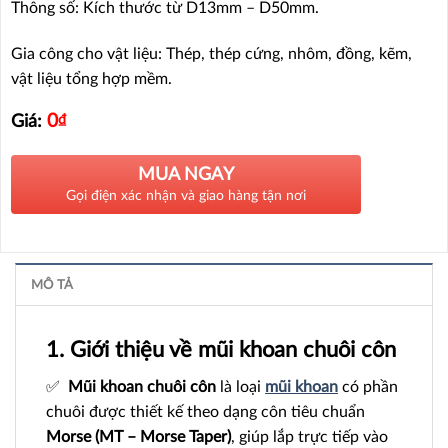
Thông số: Kích thước từ D13mm – D50mm.
Gia công cho vật liệu: Thép, thép cứng, nhôm, đồng, kẽm,
vật liệu tổng hợp mềm.
0
₫
Giá:
MUA NGAY
Gọi điện xác nhận và giao hàng tận nơi
MÔ TẢ
1. Giới thiệu về mũi khoan chuôi côn
✅
Mũi khoan chuôi côn
là loại
mũi khoan
có phần
chuôi được thiết kế theo dạng côn tiêu chuẩn
Morse (MT – Morse Taper)
, giúp lắp trực tiếp vào