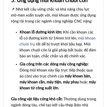
5. Ứng dụng mũi khoan chuôi côn
📌 Nhờ kết cấu vững chắc và khả năng chịu lực
mô-men xoắn tuyệt vời, mũi khoan được ứng dụng
rộng rãi trong các ngành công nghiệp CNC nặng:
Khoan lỗ đường kính lớn:
Khi cần khoan các
lỗ có đường kính từ 14mm trở lên,
mũi khoan
chuôi trụ
rất dễ bị trượt khỏi bầu kẹp. Mũi
khoan chuôi côn là giải pháp bắt buộc để đảm
bảo an toàn, chắc chắn và độ chính xác.
Gia công trên các dòng máy công nghiệp:
Dòng mũi khoan này lắp trực tiếp (hoặc qua
áo côn) vào trục chính của
máy khoan bàn,
máy khoan cần, máy tiện, máy phay
hoặc
máy
khoan từ công suất lớn
.
Gia công vật liệu cứng khó cắt:
Thường dùng trong
ngành đóng tàu, chế tạo kết cấu thép (kèo nhà