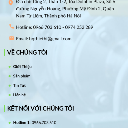
Địa chỉ: Tầng 2, Tháp 1-2, Tòa Dolphin Plaza, Số 6
đường Nguyễn Hoàng, Phường Mỹ Đình 2, Quận
Nam Từ Liêm, Thành phố Hà Nội
Hotline: 0966 703 610 - 0974 252 289
Email: hqthietbi@gmail.com
VỀ CHÚNG TÔI
Giới Thiệu
Sản phẩm
Tin Tức
Liên hệ
KẾT NỐI VỚI CHÚNG TÔI
Hotline 1:
0966.703.610