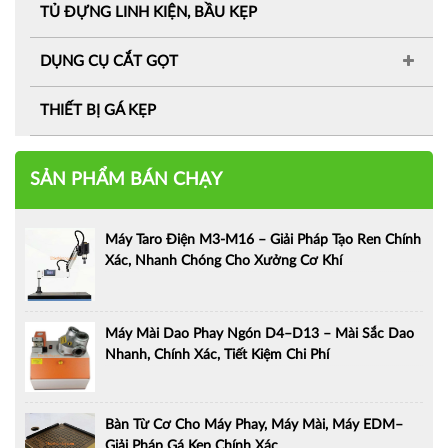
TỦ ĐỰNG LINH KIỆN, BẦU KẸP
DỤNG CỤ CẮT GỌT
THIẾT BỊ GÁ KẸP
SẢN PHẨM BÁN CHẠY
Máy Taro Điện M3-M16 – Giải Pháp Tạo Ren Chính
Xác, Nhanh Chóng Cho Xưởng Cơ Khí
Máy Mài Dao Phay Ngón D4–D13 – Mài Sắc Dao
Nhanh, Chính Xác, Tiết Kiệm Chi Phí
Bàn Từ Cơ Cho Máy Phay, Máy Mài, Máy EDM–
Giải Pháp Gá Kẹp Chính Xác