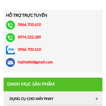
HỖ TRỢ TRỰC TUYẾN
0966.703.610
0974.252.289
0966 703 610
hqthietbi@gmail.com
DANH MỤC SẢN PHẨM
DỤNG CỤ CHO MÁY PHAY