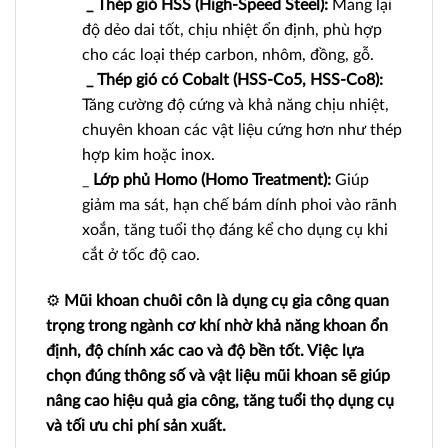
_ Thép gió HSS (High-Speed Steel):
Mang lại
độ dẻo dai tốt, chịu nhiệt ổn định, phù hợp
cho các loại thép carbon, nhôm, đồng, gỗ.
_ Thép gió có Cobalt (HSS-Co5, HSS-Co8):
Tăng cường độ cứng và khả năng chịu nhiệt,
chuyên khoan các vật liệu cứng hơn như thép
hợp kim hoặc inox.
_
Lớp phủ Homo (Homo Treatment):
Giúp
giảm ma sát, hạn chế bám dính phoi vào rãnh
xoắn, tăng tuổi thọ đáng kể cho dụng cụ khi
cắt ở tốc độ cao.
⚙️
Mũi khoan chuôi côn là dụng cụ gia công quan
trọng trong ngành cơ khí nhờ khả năng khoan ổn
định, độ chính xác cao và độ bền tốt. Việc lựa
chọn đúng thông số và vật liệu mũi khoan sẽ giúp
nâng cao hiệu quả gia công, tăng tuổi thọ dụng cụ
và tối ưu chi phí sản xuất.