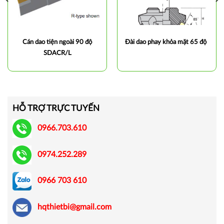
Cán dao tiện ngoài 90 độ
Đài dao phay khỏa mặt 65 độ
SDACR/L
HỖ TRỢ TRỰC TUYẾN
0966.703.610
0974.252.289
0966 703 610
hqthietbi@gmail.com