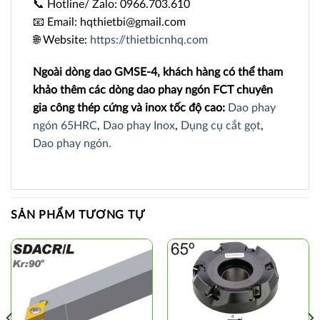
📞 Hotline/ Zalo: 0966.703.610
📧 Email: hqthietbi@gmail.com
🌐 Website:
https://thietbicnhq.com
Ngoài dòng dao GMSE-4, khách hàng có thể tham
khảo thêm các dòng dao phay ngón FCT chuyên
gia công thép cứng và inox tốc độ cao:
Dao phay
ngón 65HRC
,
Dao phay Inox
,
Dụng cụ cắt gọt
,
Dao phay ngón.
SẢN PHẨM TƯƠNG TỰ