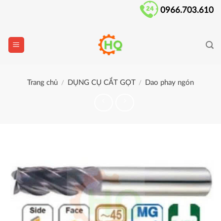
Skip
0966.703.610
to
content
Trang chủ
DỤNG CỤ CẮT GỌT
Dao phay ngón
/
/