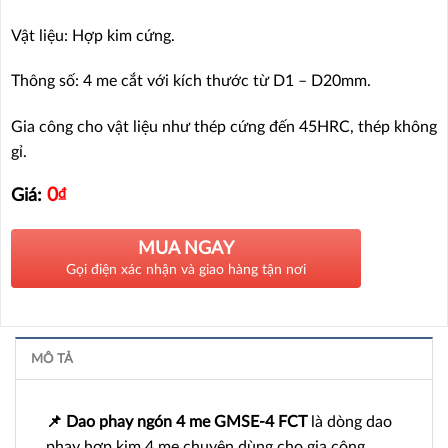
Vật liệu: Hợp kim cứng.
Thông số: 4 me cắt với kích thước từ D1 – D20mm.
Gia công cho vật liệu như thép cứng đến 45HRC, thép không
gỉ.
0
₫
Giá:
MUA NGAY
Gọi điện xác nhận và giao hàng tận nơi
MÔ TẢ
📌 Dao phay ngón 4 me GMSE-4 FCT
là dòng dao
phay hợp kim 4 me chuyên dùng cho gia công