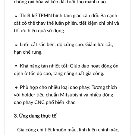
chống oxi hóa và kéo dài tuổi thọ mảnh dao.
🔹 Thiết kế TPMN hình tam giác cân đối: Ba cạnh
cắt có thể thay thế luân phiên, tiết kiệm chi phí và
tối ưu hiệu quả sử dụng.
🔹 Lưỡi cắt sắc bén, độ cứng cao: Giảm lực cắt,
hạn chế rung.
🔹 Khả năng tản nhiệt tốt: Giúp dao hoạt động ổn
định ở tốc độ cao, tăng năng suất gia công.
🔹 Phù hợp cho nhiều loại dao phay: Tương thích
với holder tiêu chuẩn Mitsubishi và nhiều dòng
dao phay CNC phổ biến khác.
3. Ứng dụng thực tế
_ Gia công chi tiết khuôn mẫu, linh kiện chính xác,