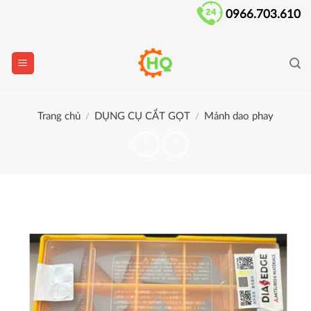
Skip
0966.703.610
to
content
Trang chủ
DỤNG CỤ CẮT GỌT
Mảnh dao phay
/
/