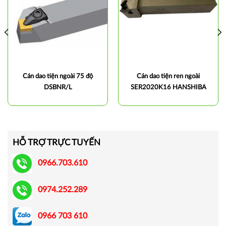
Cán dao tiện ngoài 75 độ
Cán dao tiện ren ngoài
DSBNR/L
SER2020K16 HANSHIBA
HỖ TRỢ TRỰC TUYẾN
0966.703.610
0974.252.289
0966 703 610