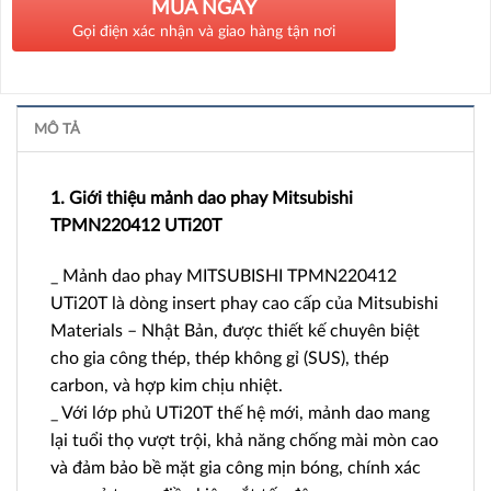
MUA NGAY
Gọi điện xác nhận và giao hàng tận nơi
MÔ TẢ
1. Giới thiệu mảnh dao phay Mitsubishi
TPMN220412 UTi20T
_ Mảnh dao phay MITSUBISHI TPMN220412
UTi20T là dòng insert phay cao cấp của Mitsubishi
Materials – Nhật Bản, được thiết kế chuyên biệt
cho gia công thép, thép không gỉ (SUS), thép
carbon, và hợp kim chịu nhiệt.
_ Với lớp phủ UTi20T thế hệ mới, mảnh dao mang
lại tuổi thọ vượt trội, khả năng chống mài mòn cao
và đảm bảo bề mặt gia công mịn bóng, chính xác