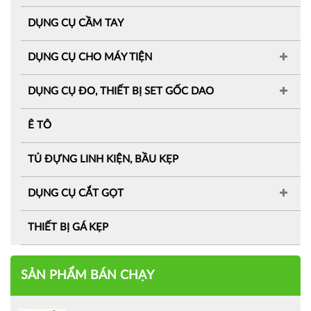
DỤNG CỤ CẦM TAY
DỤNG CỤ CHO MÁY TIỆN
DỤNG CỤ ĐO, THIẾT BỊ SET GỐC DAO
Ê TÔ
TỦ ĐỰNG LINH KIỆN, BẦU KẸP
DỤNG CỤ CẮT GỌT
THIẾT BỊ GÁ KẸP
SẢN PHẨM BÁN CHẠY