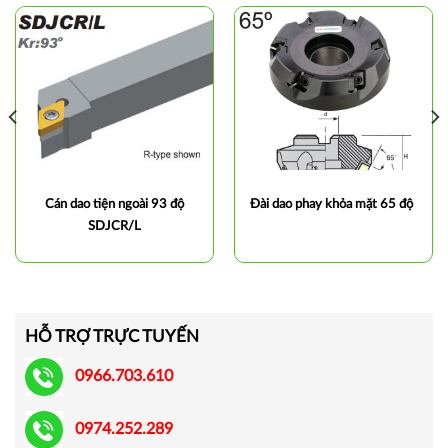
Cán dao tiện ngoài 93 độ
Đài dao phay khỏa mặt 65 độ
SDJCR/L
HỖ TRỢ TRỰC TUYẾN
0966.703.610
0974.252.289