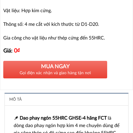
Vật liệu: Hợp kim cứng.
Thông số: 4 me cắt với kích thước từ D1-D20.
Gia công cho vật liệu như thép cứng đến 55HRC.
0
₫
Giá:
MUA NGAY
Gọi điện xác nhận và giao hàng tận nơi
MÔ TẢ
📌 Dao phay ngón 55HRC GHSE-4 hãng FCT
là
dòng dao phay ngón hợp kim 4 me chuyên dùng để
gia công thép có độ cứng cao đến khoảng 55HRC.