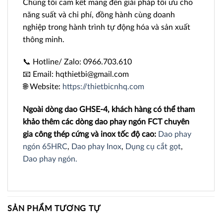
Chúng tôi cam kết mang đến giải pháp tối ưu cho
năng suất và chi phí, đồng hành cùng doanh
nghiệp trong hành trình tự động hóa và sản xuất
thông minh.
📞 Hotline/ Zalo: 0966.703.610
📧 Email: hqthietbi@gmail.com
🌐 Website:
https://thietbicnhq.com
Ngoài dòng dao GHSE-4, khách hàng có thể tham
khảo thêm các dòng dao phay ngón FCT chuyên
gia công thép cứng và inox tốc độ cao:
Dao phay
ngón 65HRC
,
Dao phay Inox
,
Dụng cụ cắt gọt
,
Dao phay ngón.
SẢN PHẨM TƯƠNG TỰ