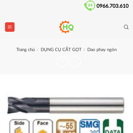
Skip
0966.703.610
to
content
Trang chủ
DỤNG CỤ CẮT GỌT
Dao phay ngón
/
/