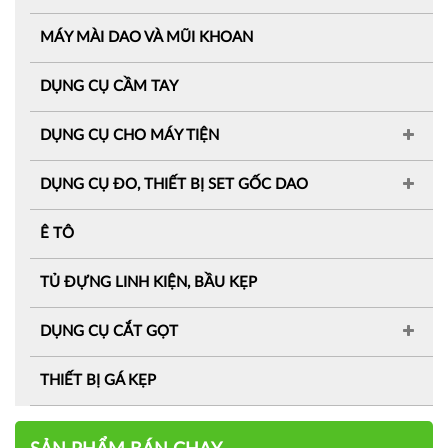
MÁY MÀI DAO VÀ MŨI KHOAN
DỤNG CỤ CẦM TAY
DỤNG CỤ CHO MÁY TIỆN
DỤNG CỤ ĐO, THIẾT BỊ SET GỐC DAO
Ê TÔ
TỦ ĐỰNG LINH KIỆN, BẦU KẸP
DỤNG CỤ CẮT GỌT
THIẾT BỊ GÁ KẸP