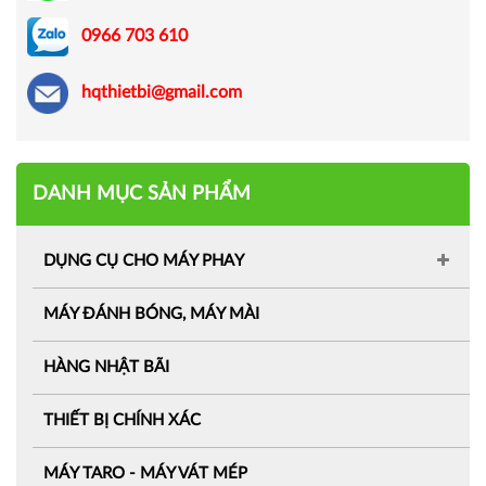
0966 703 610
hqthietbi@gmail.com
DANH MỤC SẢN PHẨM
DỤNG CỤ CHO MÁY PHAY
MÁY ĐÁNH BÓNG, MÁY MÀI
HÀNG NHẬT BÃI
THIẾT BỊ CHÍNH XÁC
MÁY TARO - MÁY VÁT MÉP