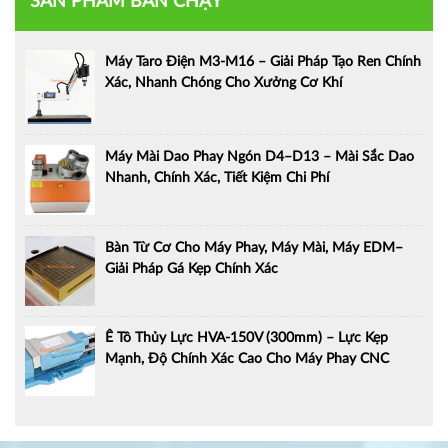
SẢN PHẨM BÁN CHẠY
Máy Taro Điện M3-M16 – Giải Pháp Tạo Ren Chính
Xác, Nhanh Chóng Cho Xưởng Cơ Khí
Máy Mài Dao Phay Ngón D4–D13 – Mài Sắc Dao
Nhanh, Chính Xác, Tiết Kiệm Chi Phí
Bàn Từ Cơ Cho Máy Phay, Máy Mài, Máy EDM–
Giải Pháp Gá Kẹp Chính Xác
Ê Tô Thủy Lực HVA-150V (300mm) – Lực Kẹp
Mạnh, Độ Chính Xác Cao Cho Máy Phay CNC