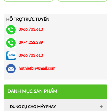
HỖ TRỢ TRỰC TUYẾN
0966.703.610
0974.252.289
0966 703 610
hqthietbi@gmail.com
DANH MỤC SẢN PHẨM
DỤNG CỤ CHO MÁY PHAY