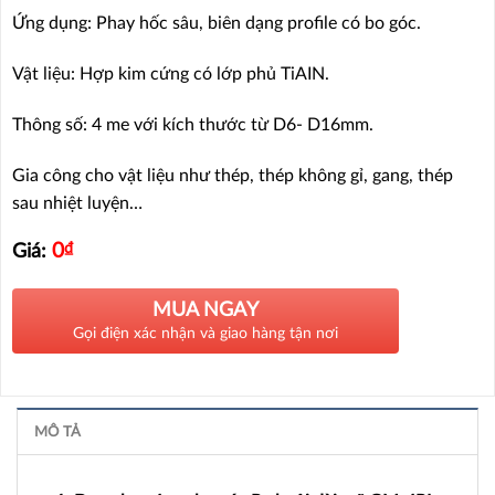
Ứng dụng: Phay hốc sâu, biên dạng profile có bo góc.
Vật liệu: Hợp kim cứng có lớp phủ TiAIN.
Thông số: 4 me với kích thước từ D6- D16mm.
Gia công cho vật liệu như thép, thép không gỉ, gang, thép
sau nhiệt luyện…
0
₫
Giá:
MUA NGAY
Gọi điện xác nhận và giao hàng tận nơi
MÔ TẢ