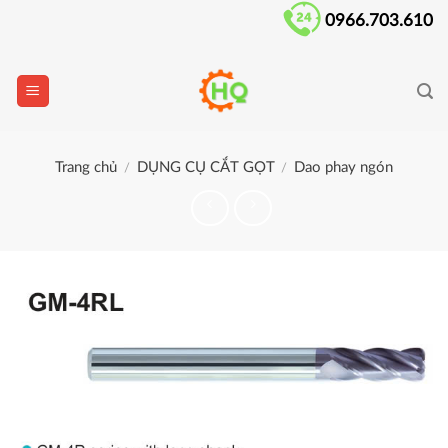
Skip
0966.703.610
to
content
Trang chủ
DỤNG CỤ CẮT GỌT
Dao phay ngón
/
/