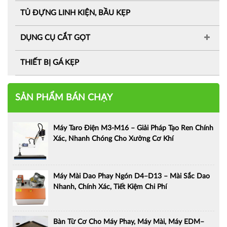
TỦ ĐỰNG LINH KIỆN, BẦU KẸP
DỤNG CỤ CẮT GỌT
THIẾT BỊ GÁ KẸP
SẢN PHẨM BÁN CHẠY
Máy Taro Điện M3-M16 – Giải Pháp Tạo Ren Chính
Xác, Nhanh Chóng Cho Xưởng Cơ Khí
Máy Mài Dao Phay Ngón D4–D13 – Mài Sắc Dao
Nhanh, Chính Xác, Tiết Kiệm Chi Phí
Bàn Từ Cơ Cho Máy Phay, Máy Mài, Máy EDM–