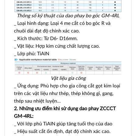
Thông số kỹ thuật của dao phay bo góc GM-4RL
_ Loại hình dạng: Loại 4 me cắt có bo góc R và
chuôi dài đạt độ chính xác cao.
_ Kích thước: Từ D6- D16mm.
_ Vật liệu: Hợp kim cứng chất lượng cao.
_ Lớp phủ: TiAIN
Vật liệu gia công
_ Ứng dụng: Phù hợp cho gia công cắt gọt kim loại
trên các vật liệu như thép, thép không gỉ, gang,
thép sau nhiệt luyện…
2. Những ưu điểm khi sử dụng dao phay ZCCCT
GM-4RL:
_ Với lớp phủ TiAIN giúp tăng tuổi thọ của dao
_ Hiệu suất cắt ổn định, đạt độ chính xác cao.