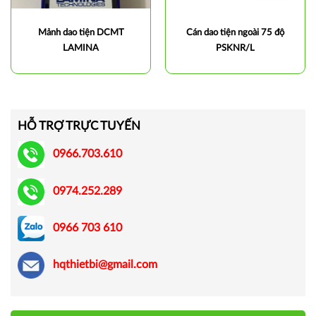
Mảnh dao tiện DCMT
Cán dao tiện ngoài 75 độ
LAMINA
PSKNR/L
HỖ TRỢ TRỰC TUYẾN
0966.703.610
0974.252.289
0966 703 610
hqthietbi@gmail.com