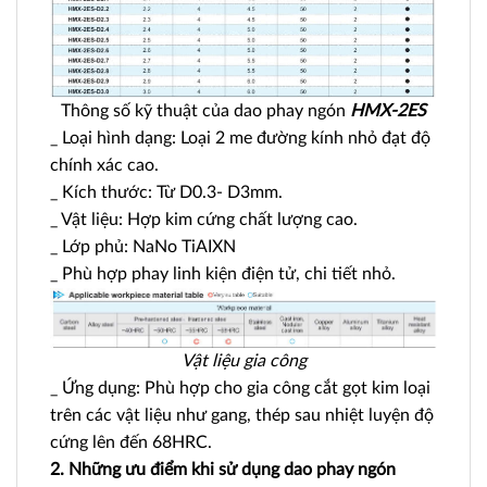
Thông số kỹ thuật của dao phay ngón
HMX-2ES
_ Loại hình dạng: Loại 2 me đường kính nhỏ đạt độ
chính xác cao.
_ Kích thước: Từ D0.3- D3mm.
_ Vật liệu: Hợp kim cứng chất lượng cao.
_ Lớp phủ: NaNo TiAIXN
_ Phù hợp phay linh kiện điện tử, chi tiết nhỏ.
Vật liệu gia công
_ Ứng dụng: Phù hợp cho gia công cắt gọt kim loại
trên các vật liệu như gang, thép sau nhiệt luyện độ
cứng lên đến 68HRC.
2. Những ưu điểm khi sử dụng dao phay ngón