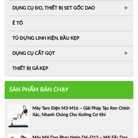
DỤNG CỤ ĐO, THIẾT BỊ SET GỐC DAO
Ê TÔ
TỦ ĐỰNG LINH KIỆN, BẦU KẸP
DỤNG CỤ CẮT GỌT
THIẾT BỊ GÁ KẸP
SẢN PHẨM BÁN CHẠY
Máy Taro Điện M3-M16 – Giải Pháp Tạo Ren Chính
Xác, Nhanh Chóng Cho Xưởng Cơ Khí
Máy Mài Dao Phay Ngón D4–D13 – Mài Sắc Dao