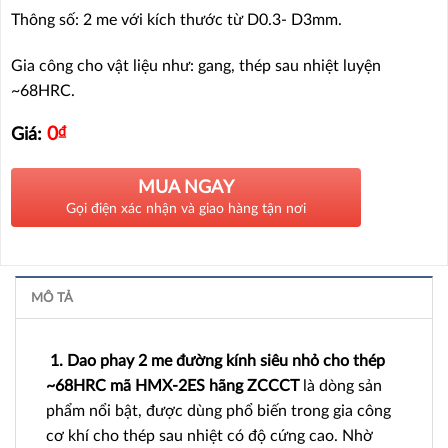
Thông số: 2 me với kích thước từ D0.3- D3mm.
Gia công cho vật liệu như: gang, thép sau nhiệt luyện
~68HRC.
0
₫
Giá:
MUA NGAY
Gọi điện xác nhận và giao hàng tận nơi
MÔ TẢ
1. Dao phay 2 me đường kính siêu nhỏ cho thép
~68HRC mã HMX-2ES hãng ZCCCT
là dòng sản
phẩm nổi bật, được dùng phổ biến trong gia công
cơ khí cho thép sau nhiệt có độ cứng cao. Nhờ