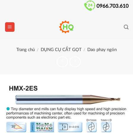
Skip
0966.703.610
to
content
Trang chủ
DỤNG CỤ CẮT GỌT
Dao phay ngón
/
/