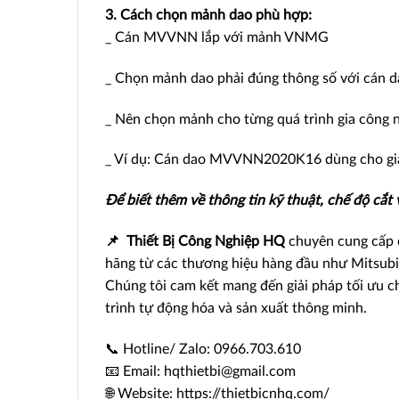
3. Cách chọn mảnh dao phù hợp:
_ Cán MVVNN lắp với mảnh VNMG
_ Chọn mảnh dao phải đúng thông số với cán dao
_ Nên chọn mảnh cho từng quá trình gia công như
_ Ví dụ: Cán dao MVVNN2020K16 dùng cho gi
Để biết thêm về thông tin kỹ thuật, chế độ cắt
📌
Thiết Bị Công Nghiệp HQ
chuyên cung cấp d
hãng từ các thương hiệu hàng đầu như Mitsubi
Chúng tôi cam kết mang đến giải pháp tối ưu c
trình tự động hóa và sản xuất thông minh.
📞 Hotline/ Zalo: 0966.703.610
📧 Email: hqthietbi@gmail.com
🌐 Website: https://thietbicnhq.com/