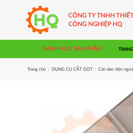
Skip
to
CÔNG TY TNHH THIẾT
content
CÔNG NGHIỆP HQ
DANH MỤC SẢN PHẨM
TRANG
Trang chủ
DỤNG CỤ CẮT GỌT
Cán dao tiện ngoà
/
/