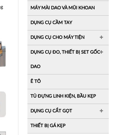
ng
MÁY MÀI DAO VÀ MŨI KHOAN
DỤNG CỤ CẦM TAY
DỤNG CỤ CHO MÁY TIỆN
DỤNG CỤ ĐO, THIẾT BỊ SET GỐC
DAO
Ê TÔ
TỦ ĐỰNG LINH KIỆN, BẦU KẸP
DỤNG CỤ CẮT GỌT
THIẾT BỊ GÁ KẸP