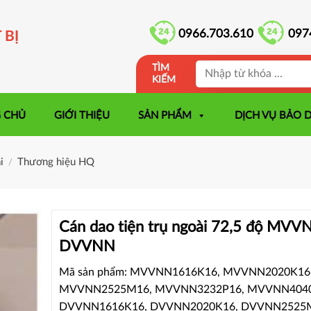
0966.703.610
097
 BỊ
TÌM
KIẾM
 CHỦ
GIỚI THIỆU
SẢN PHẨM
DỊCH VỤ BẢO 
i
Thương hiệu HQ
/
Cán dao tiện trụ ngoài 72,5 độ MVV
DVVNN
Mã sản phẩm: MVVNN1616K16, MVVNN2020K16
MVVNN2525M16, MVVNN3232P16, MVVNN4040
DVVNN1616K16, DVVNN2020K16, DVVNN2525