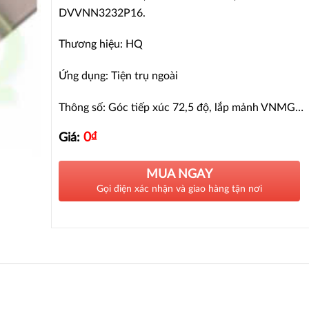
DVVNN3232P16.
Thương hiệu: HQ
Ứng dụng: Tiện trụ ngoài
Thông số: Góc tiếp xúc 72,5 độ, lắp mảnh VNMG…
0
₫
Giá:
MUA NGAY
Gọi điện xác nhận và giao hàng tận nơi