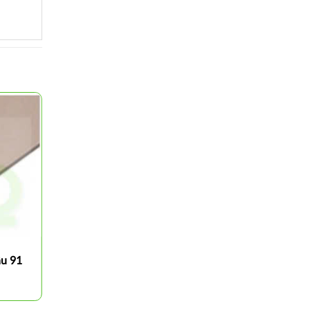
ầu 91
Cán dao tiện 45 độ vát mép
ngoài MSSN, DSSN