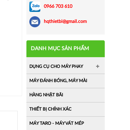
0966 703 610
hqthietbi@gmail.com
DANH MỤC SẢN PHẨM
DỤNG CỤ CHO MÁY PHAY
MÁY ĐÁNH BÓNG, MÁY MÀI
HÀNG NHẬT BÃI
THIẾT BỊ CHÍNH XÁC
MÁY TARO - MÁY VÁT MÉP