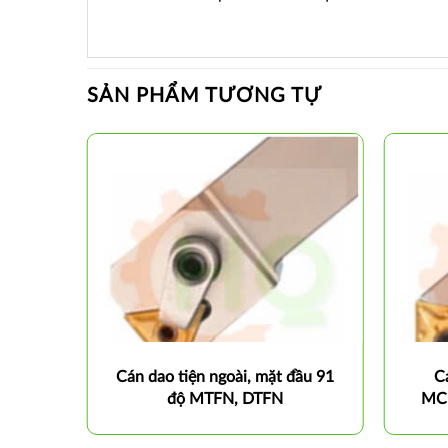
SẢN PHẨM TƯƠNG TỰ
ộ MDUN
Cán dao tiện ngoài, mặt đầu 91
C
độ MTFN, DTFN
MC