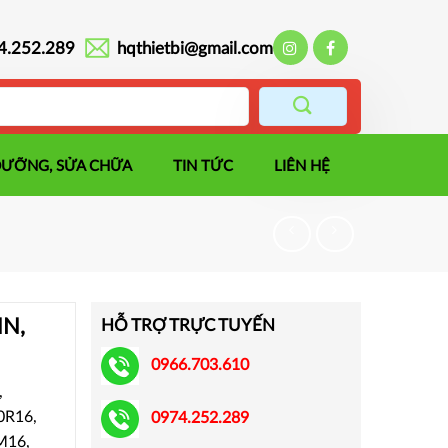
4.252.289
hqthietbi@gmail.com
DƯỠNG, SỬA CHỮA
TIN TỨC
LIÊN HỆ
NN,
HỖ TRỢ TRỰC TUYẾN
0966.703.610
,
R16,
0974.252.289
M16,