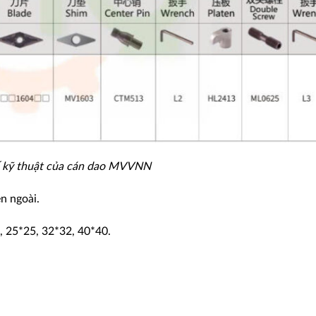
 kỹ thuật của cán dao MVVNN
n ngoài.
, 25*25, 32*32, 40*40.