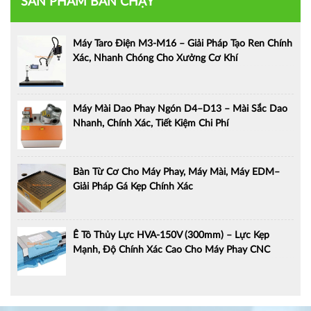
SẢN PHẨM BÁN CHẠY
Máy Taro Điện M3-M16 – Giải Pháp Tạo Ren Chính
Xác, Nhanh Chóng Cho Xưởng Cơ Khí
Máy Mài Dao Phay Ngón D4–D13 – Mài Sắc Dao
Nhanh, Chính Xác, Tiết Kiệm Chi Phí
Bàn Từ Cơ Cho Máy Phay, Máy Mài, Máy EDM–
Giải Pháp Gá Kẹp Chính Xác
Ê Tô Thủy Lực HVA-150V (300mm) – Lực Kẹp
Mạnh, Độ Chính Xác Cao Cho Máy Phay CNC