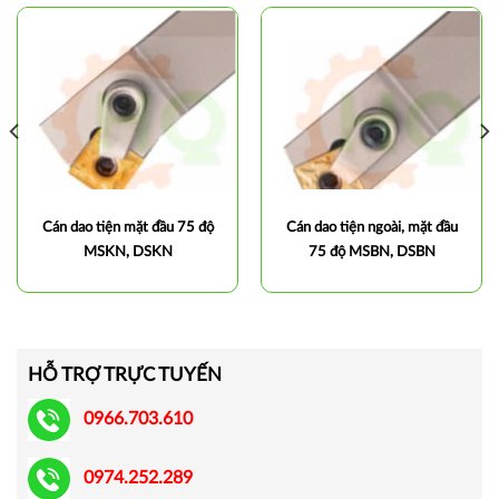
Cán dao tiện mặt đầu 75 độ
Cán dao tiện ngoài, mặt đầu
MSKN, DSKN
75 độ MSBN, DSBN
HỖ TRỢ TRỰC TUYẾN
0966.703.610
0974.252.289