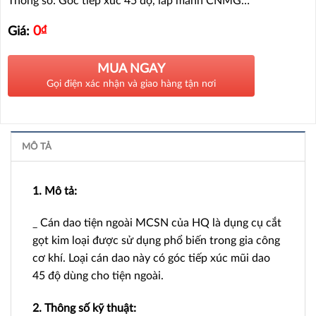
Thông số: Góc tiếp xúc 45 độ, lắp mảnh CNMG…
0
₫
Giá:
MUA NGAY
Gọi điện xác nhận và giao hàng tận nơi
MÔ TẢ
1. Mô tả:
_ Cán dao tiện ngoài MCSN của HQ là dụng cụ cắt
gọt kim loại được sử dụng phổ biến trong gia công
cơ khí. Loại cán dao này có góc tiếp xúc mũi dao
45 độ dùng cho tiện ngoài.
2. Thông số kỹ thuật: