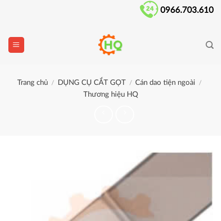
Skip
0966.703.610
to
content
Trang chủ
DỤNG CỤ CẮT GỌT
Cán dao tiện ngoài
/
/
/
Thương hiệu HQ