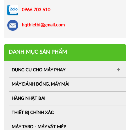
0966 703 610
hqthietbi@gmail.com
DANH MỤC SẢN PHẨM
DỤNG CỤ CHO MÁY PHAY
MÁY ĐÁNH BÓNG, MÁY MÀI
HÀNG NHẬT BÃI
THIẾT BỊ CHÍNH XÁC
MÁY TARO - MÁY VÁT MÉP