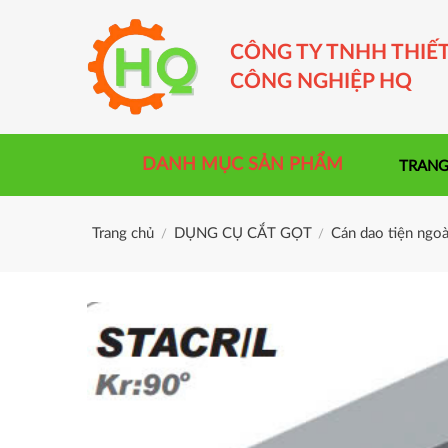
Skip
to
CÔNG TY TNHH THIẾT
content
CÔNG NGHIỆP HQ
DANH MỤC SẢN PHẨM
TRANG
Trang chủ
DỤNG CỤ CẮT GỌT
Cán dao tiện ngoà
/
/