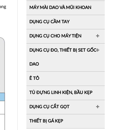
ong
MÁY MÀI DAO VÀ MŨI KHOAN
DỤNG CỤ CẦM TAY
DỤNG CỤ CHO MÁY TIỆN
DỤNG CỤ ĐO, THIẾT BỊ SET GỐC
DAO
Ê TÔ
TỦ ĐỰNG LINH KIỆN, BẦU KẸP
DỤNG CỤ CẮT GỌT
THIẾT BỊ GÁ KẸP