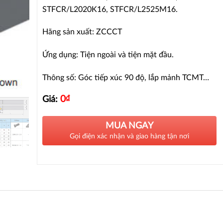
STFCR/L2020K16, STFCR/L2525M16.
Hãng sản xuất: ZCCCT
Ứng dụng: Tiện ngoài và tiện mặt đầu.
Thông số: Góc tiếp xúc 90 độ, lắp mảnh TCMT…
0
₫
Giá:
MUA NGAY
Gọi điện xác nhận và giao hàng tận nơi