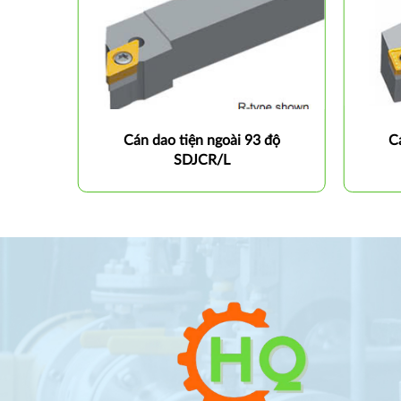
 độ
Cán dao tiện ngoài 93 độ
C
SDJCR/L