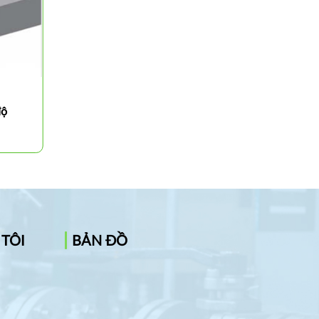
độ
Cán dao tiện ngoài 75 độ
PCBNR/L
 TÔI
BẢN ĐỒ