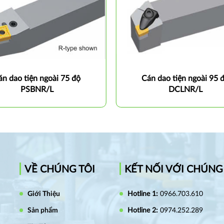
án dao tiện ngoài 75 độ
Cán dao tiện ngoài 95 
PSBNR/L
DCLNR/L
VỀ CHÚNG TÔI
KẾT NỐI VỚI CHÚNG
Giới Thiệu
Hotline 1:
0966.703.610
Sản phẩm
Hotline 2:
0974.252.289