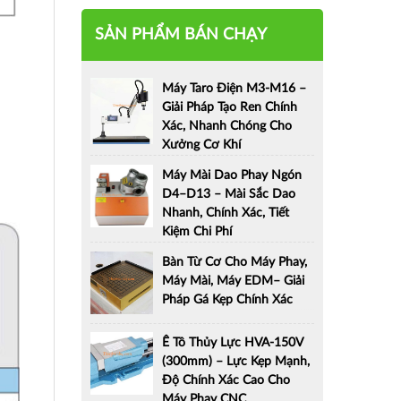
SẢN PHẨM BÁN CHẠY
Máy Taro Điện M3-M16 –
Giải Pháp Tạo Ren Chính
Xác, Nhanh Chóng Cho
Xưởng Cơ Khí
Máy Mài Dao Phay Ngón
D4–D13 – Mài Sắc Dao
Nhanh, Chính Xác, Tiết
Kiệm Chi Phí
Bàn Từ Cơ Cho Máy Phay,
Máy Mài, Máy EDM– Giải
Pháp Gá Kẹp Chính Xác
Ê Tô Thủy Lực HVA-150V
(300mm) – Lực Kẹp Mạnh,
Độ Chính Xác Cao Cho
Máy Phay CNC