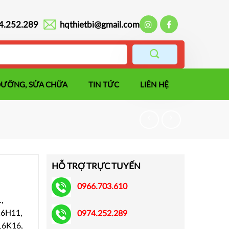
4.252.289
hqthietbi@gmail.com
DƯỠNG, SỬA CHỮA
TIN TỨC
LIÊN HỆ
HỖ TRỢ TRỰC TUYẾN
0966.703.610
,
16H11,
0974.252.289
16K16,