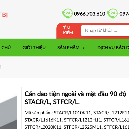
0966.703.610
097
 BỊ
TÌM
KIẾM
 CHỦ
GIỚI THIỆU
SẢN PHẨM
DỊCH VỤ BẢO 
i
Cán dao tiện ngoài và mặt đầu 90 độ
STACR/L, STFCR/L.
Mã sản phẩm: STACR/L1010K11, STACR/L1212F11
STACR/L1616K11, STFCR/L1212H11, STFCR/L16
STFCR/L2020K11, STFCR/L2525M11, STFCR/L16