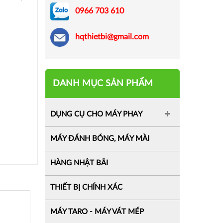
0966 703 610
hqthietbi@gmail.com
DANH MỤC SẢN PHẨM
DỤNG CỤ CHO MÁY PHAY
MÁY ĐÁNH BÓNG, MÁY MÀI
HÀNG NHẬT BÃI
THIẾT BỊ CHÍNH XÁC
MÁY TARO - MÁY VÁT MÉP