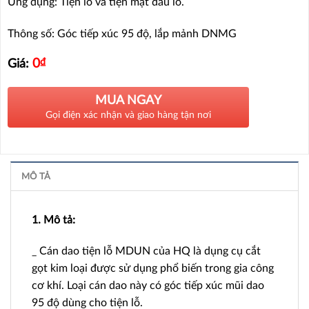
Ứng dụng: Tiện lỗ và tiện mặt đầu lỗ.
Thông số: Góc tiếp xúc 95 độ, lắp mảnh DNMG
0
₫
Giá:
MUA NGAY
Gọi điện xác nhận và giao hàng tận nơi
MÔ TẢ
1. Mô tả:
_ Cán dao tiện lỗ MDUN của HQ là dụng cụ cắt
gọt kim loại được sử dụng phổ biến trong gia công
cơ khí. Loại cán dao này có góc tiếp xúc mũi dao
95 độ dùng cho tiện lỗ.