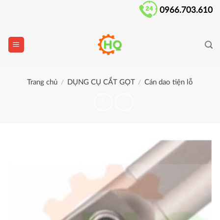
Skip
0966.703.610
to
content
Trang chủ
DỤNG CỤ CẮT GỌT
Cán dao tiện lỗ
/
/