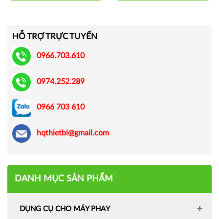
HỖ TRỢ TRỰC TUYẾN
0966.703.610
0974.252.289
0966 703 610
hqthietbi@gmail.com
DANH MỤC SẢN PHẨM
DỤNG CỤ CHO MÁY PHAY