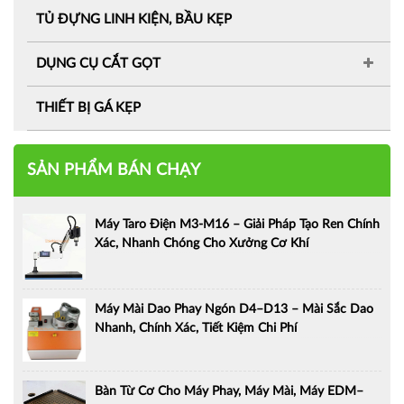
TỦ ĐỰNG LINH KIỆN, BẦU KẸP
DỤNG CỤ CẮT GỌT
THIẾT BỊ GÁ KẸP
SẢN PHẨM BÁN CHẠY
Máy Taro Điện M3-M16 – Giải Pháp Tạo Ren Chính
Xác, Nhanh Chóng Cho Xưởng Cơ Khí
Máy Mài Dao Phay Ngón D4–D13 – Mài Sắc Dao
Nhanh, Chính Xác, Tiết Kiệm Chi Phí
Bàn Từ Cơ Cho Máy Phay, Máy Mài, Máy EDM–