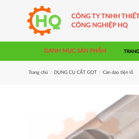
Skip
to
CÔNG TY TNHH THIẾT
content
CÔNG NGHIỆP HQ
DANH MỤC SẢN PHẨM
TRANG
Trang chủ
DỤNG CỤ CẮT GỌT
Cán dao tiện lỗ
/
/