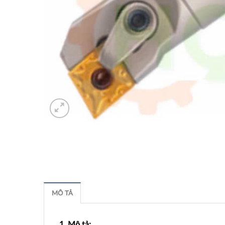
MÔ TẢ
1. Mô tả: