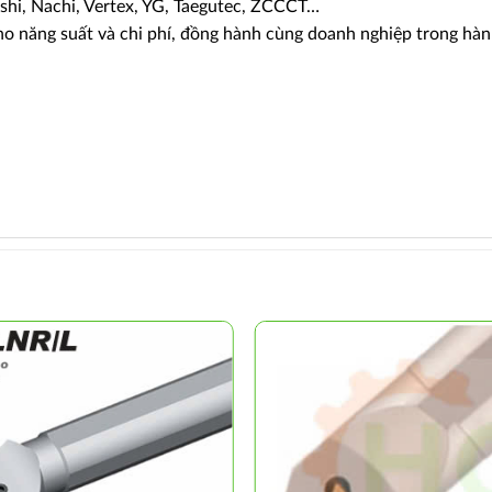
shi, Nachi, Vertex, YG, Taegutec, ZCCCT…
ho năng suất và chi phí, đồng hành cùng doanh nghiệp trong hà