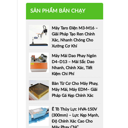
SẢN PHẨM BÁN CHẠY
Máy Taro Điện M3-M16 –
Giải Pháp Tạo Ren Chính
Xác, Nhanh Chóng Cho
Xưởng Cơ Khí
Máy Mài Dao Phay Ngón
D4–D13 – Mài Sắc Dao
Nhanh, Chính Xác, Tiết
Kiệm Chi Phí
Bàn Từ Cơ Cho Máy Phay,
Máy Mài, Máy EDM– Giải
Pháp Gá Kẹp Chính Xác
Ê Tô Thủy Lực HVA-150V
(300mm) – Lực Kẹp Mạnh,
Độ Chính Xác Cao Cho
Máy Phay CNC