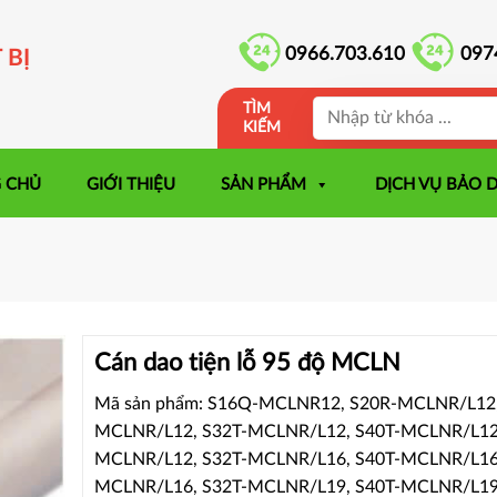
0966.703.610
097
 BỊ
TÌM
KIẾM
 CHỦ
GIỚI THIỆU
SẢN PHẨM
DỊCH VỤ BẢO 
Cán dao tiện lỗ 95 độ MCLN
Mã sản phẩm: S16Q-MCLNR12, S20R-MCLNR/L12,
MCLNR/L12, S32T-MCLNR/L12, S40T-MCLNR/L12
MCLNR/L12, S32T-MCLNR/L16, S40T-MCLNR/L16
MCLNR/L16, S32T-MCLNR/L19, S40T-MCLNR/L19