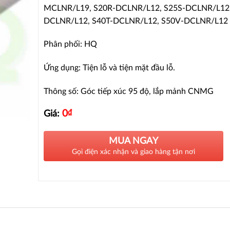
MCLNR/L19, S20R-DCLNR/L12, S25S-DCLNR/L12,
DCLNR/L12, S40T-DCLNR/L12, S50V-DCLNR/L12
Phân phối: HQ
Ứng dụng: Tiện lỗ và tiện mặt đầu lỗ.
Thông số: Góc tiếp xúc 95 độ, lắp mảnh CNMG
0
₫
Giá:
MUA NGAY
Gọi điện xác nhận và giao hàng tận nơi