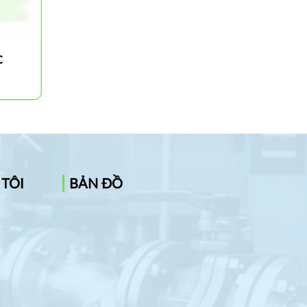
C
Cán dao tiện lỗ 95 độ MDUN
 TÔI
BẢN ĐỒ