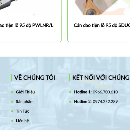
ao tiện lỗ 95 độ PWLNR/L
Cán dao tiện lỗ 95 độ SDU
VỀ CHÚNG TÔI
KẾT NỐI VỚI CHÚNG
Giới Thiệu
Hotline 1:
0966.703.610
Sản phẩm
Hotline 2:
0974.252.289
Tin Tức
Liên hệ