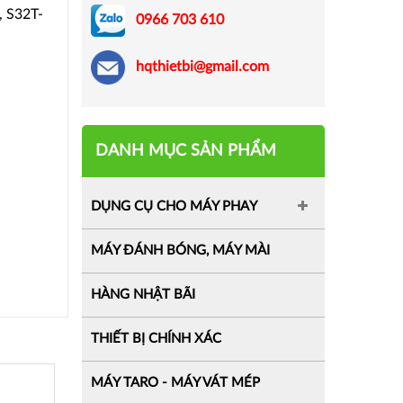
 S32T-
0966 703 610
hqthietbi@gmail.com
DANH MỤC SẢN PHẨM
DỤNG CỤ CHO MÁY PHAY
MÁY ĐÁNH BÓNG, MÁY MÀI
HÀNG NHẬT BÃI
THIẾT BỊ CHÍNH XÁC
MÁY TARO - MÁY VÁT MÉP