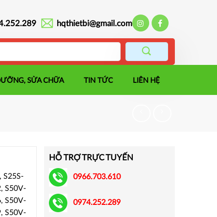
4.252.289
hqthietbi@gmail.com
DƯỠNG, SỬA CHỮA
TIN TỨC
LIÊN HỆ
HỖ TRỢ TRỰC TUYẾN
 S25S-
0966.703.610
, S50V-
, S50V-
0974.252.289
, S50V-