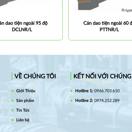
án dao tiện ngoài 95 độ
Cán dao tiện ngoài 60 
DCLNR/L
PTTNR/L
VỀ CHÚNG TÔI
KẾT NỐI VỚI CHÚNG
Giới Thiệu
Hotline 1:
0966.703.610
Sản phẩm
Hotline 2:
0974.252.289
Tin Tức
Liên hệ