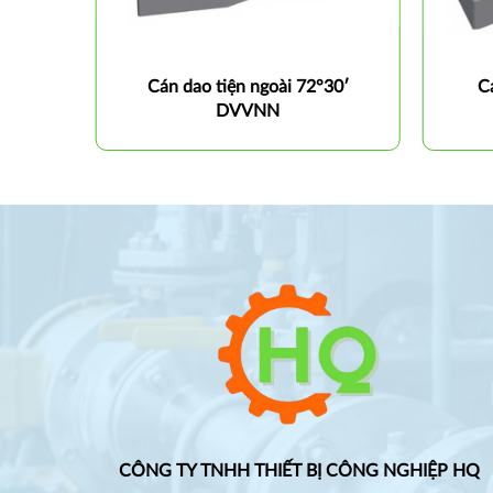
 độ
Cán dao tiện ngoài 72°30′
C
DVVNN
CÔNG TY TNHH THIẾT BỊ CÔNG NGHIỆP HQ