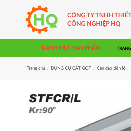
Skip
to
CÔNG TY TNHH THIẾT
content
CÔNG NGHIỆP HQ
DANH MỤC SẢN PHẨM
TRANG
Trang chủ
DỤNG CỤ CẮT GỌT
Cán dao tiện lỗ
/
/