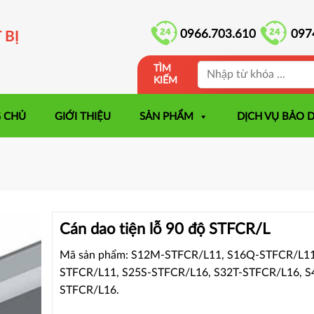
0966.703.610
097
 BỊ
TÌM
KIẾM
 CHỦ
GIỚI THIỆU
SẢN PHẨM
DỊCH VỤ BẢO 
Cán dao tiện lỗ 90 độ STFCR/L
Mã sản phẩm: S12M-STFCR/L11, S16Q-STFCR/L11
STFCR/L11, S25S-STFCR/L16, S32T-STFCR/L16, S
STFCR/L16.