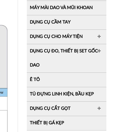
MÁY MÀI DAO VÀ MŨI KHOAN
DỤNG CỤ CẦM TAY
DỤNG CỤ CHO MÁY TIỆN
DỤNG CỤ ĐO, THIẾT BỊ SET GỐC
DAO
Ê TÔ
TỦ ĐỰNG LINH KIỆN, BẦU KẸP
DỤNG CỤ CẮT GỌT
THIẾT BỊ GÁ KẸP