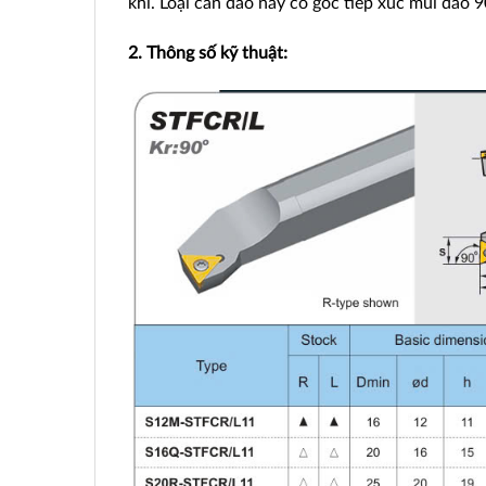
khí. Loại cán dao này có góc tiếp xúc mũi dao 9
2. Thông số kỹ thuật: