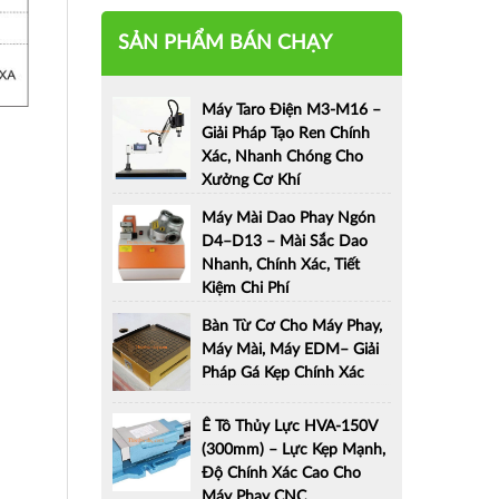
SẢN PHẨM BÁN CHẠY
Máy Taro Điện M3-M16 –
Giải Pháp Tạo Ren Chính
Xác, Nhanh Chóng Cho
Xưởng Cơ Khí
Máy Mài Dao Phay Ngón
D4–D13 – Mài Sắc Dao
Nhanh, Chính Xác, Tiết
Kiệm Chi Phí
Bàn Từ Cơ Cho Máy Phay,
Máy Mài, Máy EDM– Giải
Pháp Gá Kẹp Chính Xác
Ê Tô Thủy Lực HVA-150V
(300mm) – Lực Kẹp Mạnh,
Độ Chính Xác Cao Cho
Máy Phay CNC