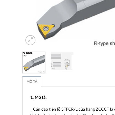
MÔ TẢ
1. Mô tả:
_ Cán dao tiện lỗ STFCR/L của hãng ZCCCT là d