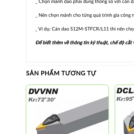
_ Chọn mảnh dao phải đúng thông số với cán dao
_ Nên chọn mảnh cho từng quá trình gia công như
_ Ví dụ: Cán dao S12M-STFCR/L11 thì nên c
Để biết thêm về thông tin kỹ thuật, chế độ cắt
SẢN PHẨM TƯƠNG TỰ