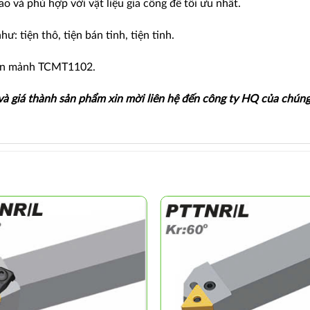
 và phù hợp với vật liệu gia công để tối ưu nhất.
: tiện thô, tiện bán tinh, tiện tinh.
họn mảnh TCMT1102.
 và giá thành sản phẩm xin mời liên hệ đến công ty HQ của chúng 