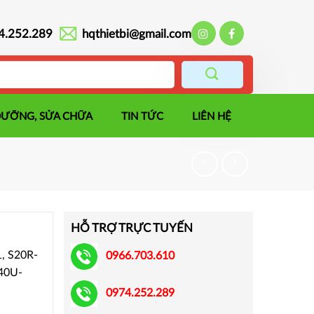
4.252.289
hqthietbi@gmail.com
DƯỠNG, SỬA CHỮA
TIN TỨC
LIÊN HỆ
HỖ TRỢ TRỰC TUYẾN
, S20R-
0966.703.610
40U-
0974.252.289