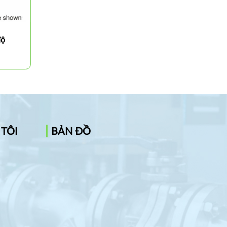
độ
Cán dao tiện ngoài 62°30′
PDPNN
 TÔI
BẢN ĐỒ