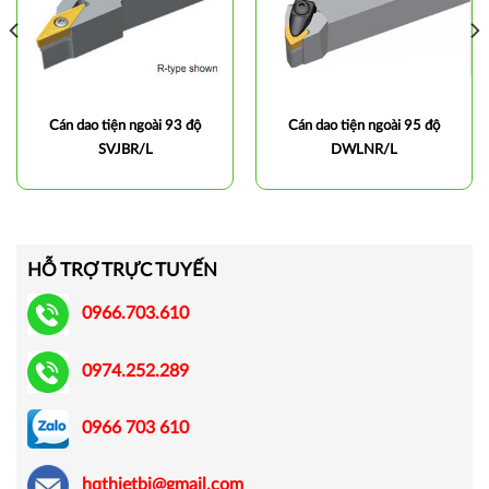
Cán dao tiện ngoài 93 độ
Cán dao tiện ngoài 95 độ
SVJBR/L
DWLNR/L
HỖ TRỢ TRỰC TUYẾN
0966.703.610
0974.252.289
0966 703 610
hqthietbi@gmail.com