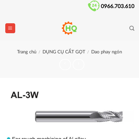
Skip
0966.703.610
to
content
Trang chủ
DỤNG CỤ CẮT GỌT
Dao phay ngón
/
/