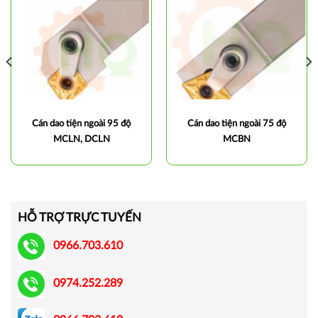
Cán dao tiện ngoài 95 độ
Cán dao tiện ngoài 75 độ
MCLN, DCLN
MCBN
HỖ TRỢ TRỰC TUYẾN
0966.703.610
0974.252.289