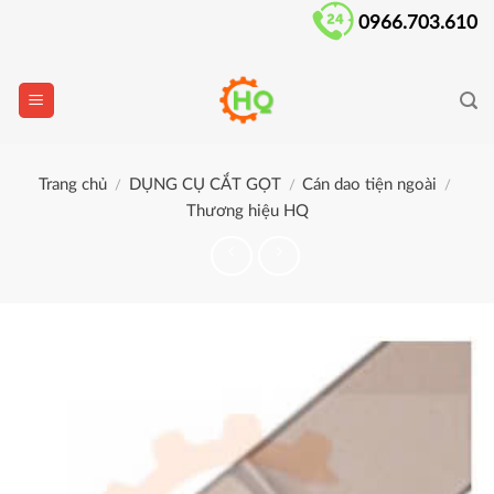
Skip
0966.703.610
to
content
Trang chủ
DỤNG CỤ CẮT GỌT
Cán dao tiện ngoài
/
/
/
Thương hiệu HQ