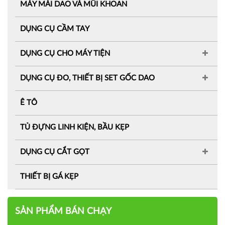
MÁY MÀI DAO VÀ MŨI KHOAN
DỤNG CỤ CẦM TAY
DỤNG CỤ CHO MÁY TIỆN
DỤNG CỤ ĐO, THIẾT BỊ SET GỐC DAO
Ê TÔ
TỦ ĐỰNG LINH KIỆN, BẦU KẸP
DỤNG CỤ CẮT GỌT
THIẾT BỊ GÁ KẸP
SẢN PHẨM BÁN CHẠY