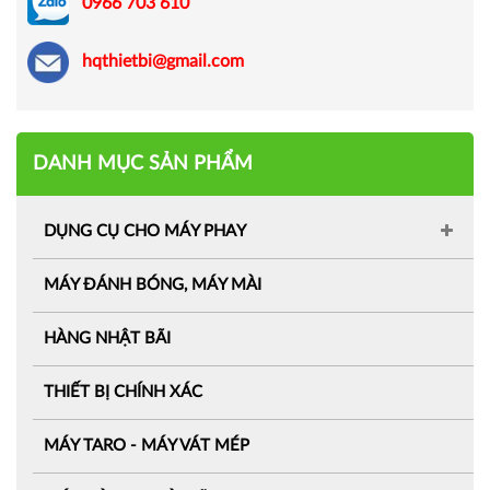
0966 703 610
hqthietbi@gmail.com
DANH MỤC SẢN PHẨM
DỤNG CỤ CHO MÁY PHAY
MÁY ĐÁNH BÓNG, MÁY MÀI
HÀNG NHẬT BÃI
THIẾT BỊ CHÍNH XÁC
MÁY TARO - MÁY VÁT MÉP