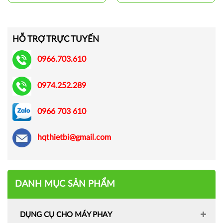
HỖ TRỢ TRỰC TUYẾN
0966.703.610
0974.252.289
0966 703 610
hqthietbi@gmail.com
DANH MỤC SẢN PHẨM
DỤNG CỤ CHO MÁY PHAY