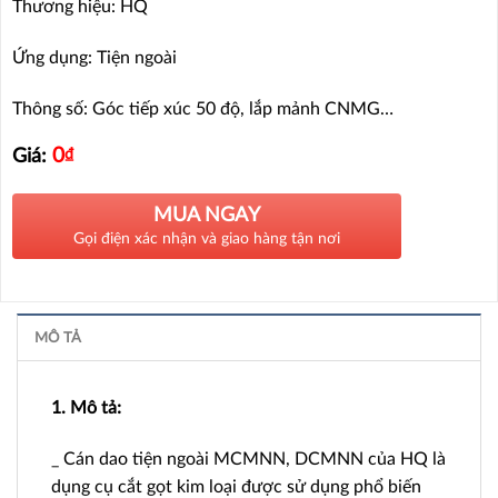
Thương hiệu: HQ
Ứng dụng: Tiện ngoài
Thông số: Góc tiếp xúc 50 độ, lắp mảnh CNMG…
0
₫
Giá:
MUA NGAY
Gọi điện xác nhận và giao hàng tận nơi
MÔ TẢ
1. Mô tả:
_ Cán dao tiện ngoài MCMNN, DCMNN của HQ là
dụng cụ cắt gọt kim loại được sử dụng phổ biến