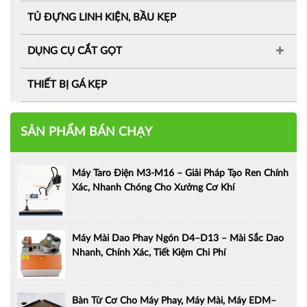
TỦ ĐỰNG LINH KIỆN, BẦU KẸP
DỤNG CỤ CẮT GỌT
THIẾT BỊ GÁ KẸP
SẢN PHẨM BÁN CHẠY
Máy Taro Điện M3-M16 – Giải Pháp Tạo Ren Chính
Xác, Nhanh Chóng Cho Xưởng Cơ Khí
Máy Mài Dao Phay Ngón D4–D13 – Mài Sắc Dao
Nhanh, Chính Xác, Tiết Kiệm Chi Phí
Bàn Từ Cơ Cho Máy Phay, Máy Mài, Máy EDM–