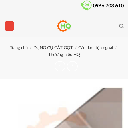
Skip
0966.703.610
to
content
Trang chủ
DỤNG CỤ CẮT GỌT
Cán dao tiện ngoài
/
/
/
Thương hiệu HQ