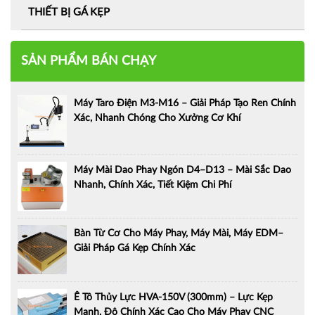
THIẾT BỊ GÁ KẸP
SẢN PHẨM BÁN CHẠY
Máy Taro Điện M3-M16 – Giải Pháp Tạo Ren Chính
Xác, Nhanh Chóng Cho Xưởng Cơ Khí
Máy Mài Dao Phay Ngón D4–D13 – Mài Sắc Dao
Nhanh, Chính Xác, Tiết Kiệm Chi Phí
Bàn Từ Cơ Cho Máy Phay, Máy Mài, Máy EDM–
Giải Pháp Gá Kẹp Chính Xác
Ê Tô Thủy Lực HVA-150V (300mm) – Lực Kẹp
Mạnh, Độ Chính Xác Cao Cho Máy Phay CNC