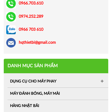
0966.703.610
0974.252.289
0966 703 610
hqthietbi@gmail.com
DANH MỤC SẢN PHẨM
DỤNG CỤ CHO MÁY PHAY
MÁY ĐÁNH BÓNG, MÁY MÀI
HÀNG NHẬT BÃI