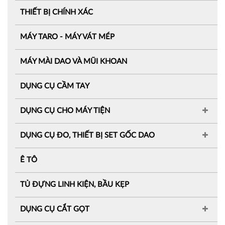
THIẾT BỊ CHÍNH XÁC
MÁY TARO - MÁY VÁT MÉP
MÁY MÀI DAO VÀ MŨI KHOAN
DỤNG CỤ CẦM TAY
DỤNG CỤ CHO MÁY TIỆN
DỤNG CỤ ĐO, THIẾT BỊ SET GỐC DAO
Ê TÔ
TỦ ĐỰNG LINH KIỆN, BẦU KẸP
DỤNG CỤ CẮT GỌT