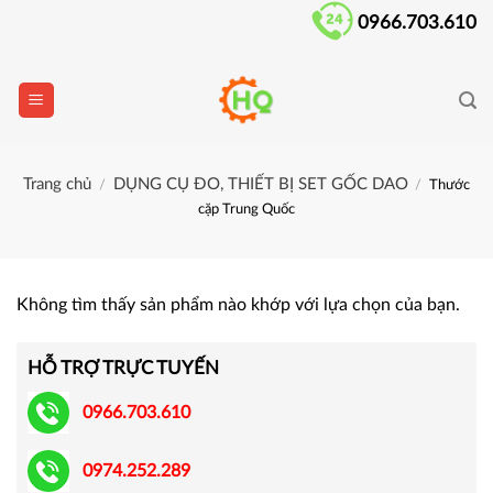
Skip
0966.703.610
to
content
Trang chủ
DỤNG CỤ ĐO, THIẾT BỊ SET GỐC DAO
/
/
Thước
cặp Trung Quốc
Không tìm thấy sản phẩm nào khớp với lựa chọn của bạn.
HỖ TRỢ TRỰC TUYẾN
0966.703.610
0974.252.289