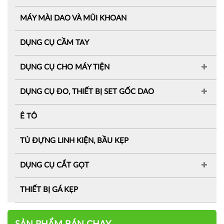
MÁY MÀI DAO VÀ MŨI KHOAN
DỤNG CỤ CẦM TAY
DỤNG CỤ CHO MÁY TIỆN
DỤNG CỤ ĐO, THIẾT BỊ SET GỐC DAO
Ê TÔ
TỦ ĐỰNG LINH KIỆN, BẦU KẸP
DỤNG CỤ CẮT GỌT
THIẾT BỊ GÁ KẸP