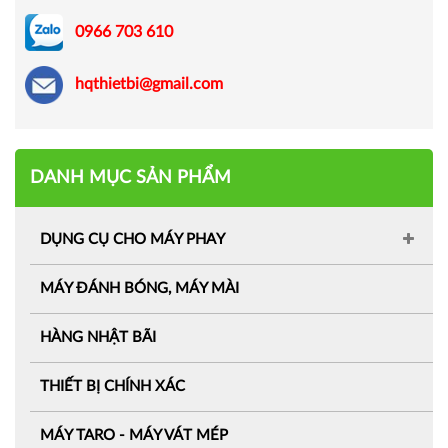
0966 703 610
hqthietbi@gmail.com
DANH MỤC SẢN PHẨM
DỤNG CỤ CHO MÁY PHAY
MÁY ĐÁNH BÓNG, MÁY MÀI
HÀNG NHẬT BÃI
THIẾT BỊ CHÍNH XÁC
MÁY TARO - MÁY VÁT MÉP