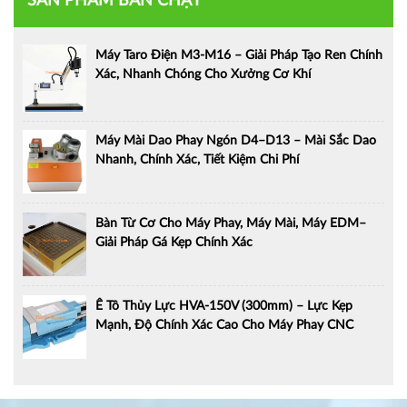
SẢN PHẨM BÁN CHẠY
Máy Taro Điện M3-M16 – Giải Pháp Tạo Ren Chính
Xác, Nhanh Chóng Cho Xưởng Cơ Khí
Máy Mài Dao Phay Ngón D4–D13 – Mài Sắc Dao
Nhanh, Chính Xác, Tiết Kiệm Chi Phí
Bàn Từ Cơ Cho Máy Phay, Máy Mài, Máy EDM–
Giải Pháp Gá Kẹp Chính Xác
Ê Tô Thủy Lực HVA-150V (300mm) – Lực Kẹp
Mạnh, Độ Chính Xác Cao Cho Máy Phay CNC