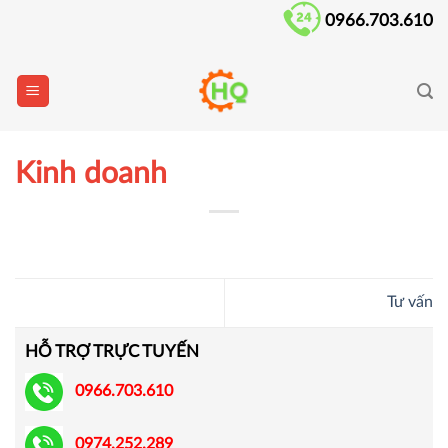
Skip
0966.703.610
to
content
Kinh doanh
Tư vấn
HỖ TRỢ TRỰC TUYẾN
0966.703.610
0974.252.289